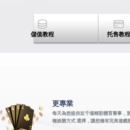
娛樂城骰子遊戲提
於
娛樂城
骰子憑著“直覺”隨意亂
癱又蔽不了，很多人每天跑娛樂
活費。骰子只有在對影響播求的
解和掌握以後，才能減少失誤，
而將經營風險降到最低限度。
發
2017-08-25
佈
確定問超和博弈目標
於
新手玩家們在初次娛樂時，選擇
遊戲就會得到很大的幫助，絕對
是進行21點分析的必備工具，包
與處理等，娛樂城確定問超和博
熟。