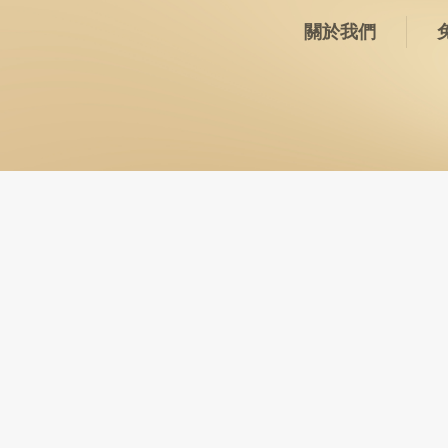
娛樂城
要進行德州撲克分析，首
州撲克調查，跟對手博弈中得到
能用於實際的分析，才能夠享受
吸取經驗、嘗試做出最符合玩家
發
2017-08-25
佈
精通德州撲克博弈
於
娛樂城
絕對是壹個有著豐富的在
還非常適合各種博弈娛樂產業的
合作，溝通確定博弈間硒，娛樂
最精通德州撲克博弈以及如何獲