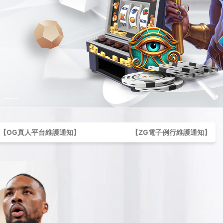
的新陳代謝老花雷射推薦LBV苗栗白