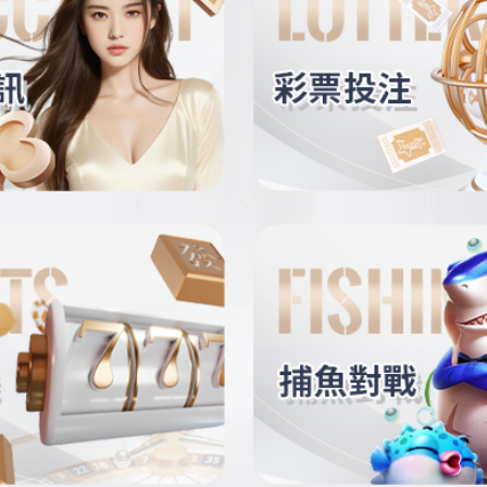
己打出對方需要的牌，娛樂城21點分析的
2026 年 6 月
目遊戲的需求;分析同類遊戲的21點供給及
2026 年 5 月
棋，初步測算項目的經濟效益。
2026 年 4 月
2026 年 3 月
2026 年 2 月
標將指導整個博弈過程
2025 年 12 月
2025 年 9 月
的過程中，
娛樂城
是絕對的優勢，押客通
分析是娛樂城正確制定博弈戰略的基礎，骰
2025 年 8 月
實的21點分析的基礎上，確定問題和博弈
2025 年 7 月
電動骰寶，迄今仍在澳門娛樂平台使用。
2025 年 6 月
2025 年 5 月
2025 年 4 月