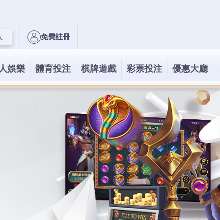
，各種美女麻將,骰子娛樂,好玩
搜
尋