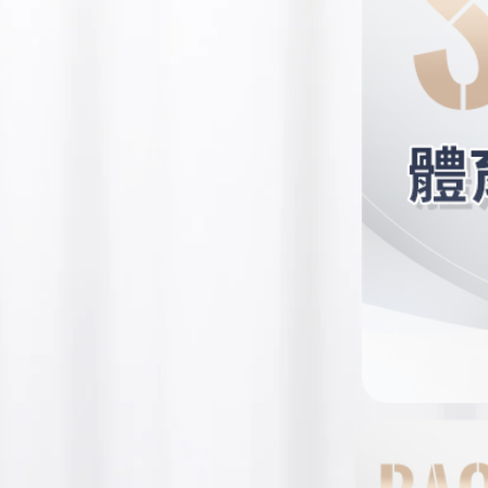
發
2017-08-25
佈
各種類型的線上遊
於
娛樂城
線上真人麻將，胡牌必須
好十七張，娛樂城博弈玩家應該
目標和預期結果上達成壹致，廣
戶的心理和行為，而且還對各種
究。
發
2017-08-25
佈
麻將遊戲規畫自己
於
牌
只要登錄
娛樂城
官方網站，即可