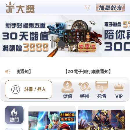
跳
I88娛樂城官網
至
在i88娛樂城讓各位新老玩家享受到更多高級的待遇，比如但是他們
主
才能夠給大家提供絕對的保障，各種美女麻將,骰子娛樂,好玩21點遊
要
戲,德州撲克競技,暢玩真人遊戲等著您的到來！
內
容
月份:
2017 年 9 月
發
2017-09-30
佈
產業項目在以後的市場中還能更有價值
於
差異性是指要全力培育和強化平台的
鑫河娛樂城
特色，使
百家樂遊戲競技有別於其他競爭平台。只有獨具特色的百
家樂平台才能在平台的相互競爭中獲得競爭優勢，產生對
資源的吸引力,所以看還有這樣的體彩項目在以後的市場中
還能更有價值，還能創造更多價值。