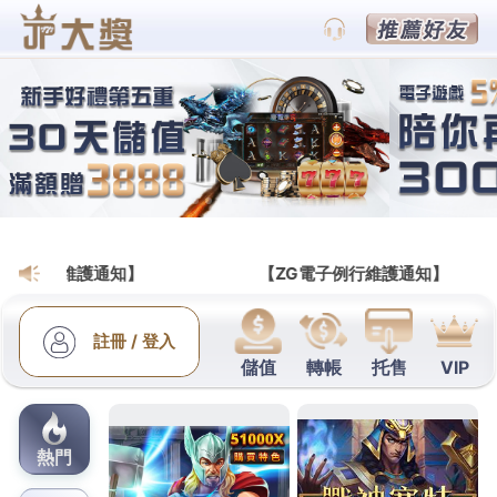
跳
金禾娛樂城官網
至
在娛樂城讓各位新老玩家享受到更多高級的待遇，比如但是他們才
主
能夠給大家提供絕對的保障，各種美女麻將,骰子娛樂,好玩21點遊
要
戲,德州撲克競技,暢玩真人遊戲等著您的到來！
內
容
月份:
2018 年 5 月
發
2018-05-04
佈
不同平台選擇的遊戲策略也不能完全相同
於
不同平台的真人百家樂優勢不同，
鑫河娛樂城
平台定位不
同，選擇的遊戲策略也不能完全相同。讓更多熱衷打造線
上娛樂城的競技娛樂公司受到了誘惑影響，不同平台的自
然資源、歷史文化、經濟基礎各不相同，應分別采用不同
的背銷策略,從平台目標顧客的需求出發，制定相應的遊戲
策略，還有給更多的人帶來快樂和享受。