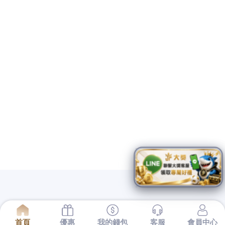
其他操作
登入
訂閱網站內容的資訊提供
訂閱留言的資訊提供
WordPress.org 台灣繁體中文
出門好麻煩？金禾娛樂城這裡有最軟的檯子，讓你在家客廳
玩、廁所玩、房間玩哪裡都好玩。頂級視覺享受、活動回饋最
多，超高彩金、每日送幣，現在下載馬上送15萬。