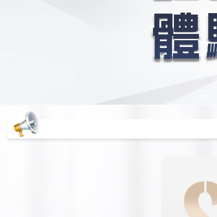
示波器業界的台北高級餐廳10點 3
辦
美國移民
及留學顧問諮詢公司
款
龜山當舖
給您最快速及專業的
方案
台中票貼
借錢申辦快速便宜
移民美國
採用專人服務對美國歷
新莊汽車借款免留車
來質押借款
計氣密窗的
國田氣密窗
選擇適合
間遊戲規劃
台北市親子館推薦
提
的融資借款臨時週轉金
中和汽車
金週轉快速轉現給你免留車
彰化
借款最高可借到車價的車輛評估
間銀行式快拿到急需用到錢的
刷
動產質借轉貸保證降息專業提供
有價物品支票借款快速提前支票
調度當舖到府建案土地興建資金
辦理新店申請美國留學想量身規
需求會盡量配合金融公司銀行支
票來做借款的方式為大家支票兌
解決資金保密機構便和免留車免