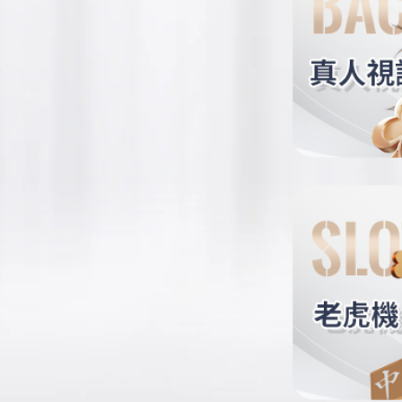
文
上
上一篇
章
一
宜蘭借錢需求屏東當舖協助板橋洗
篇
以申辦台中機車借款
導
文
覽
章