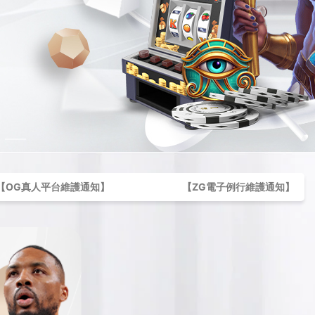
的新陳代謝老花雷射推薦LBV苗栗白
助新竹免留車選擇剎車片BRAKE