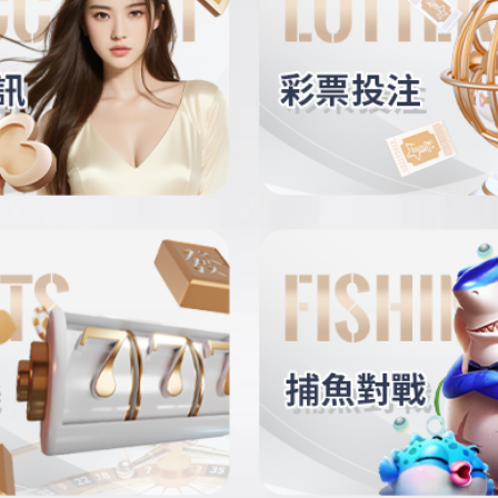
2026 年 4 月
下
下一篇
2026 年 3 月
一
車可
林口當舖使用民間台北支票借錢團隊珠
篇
2026 年 2 月
寶維修解決抽化糞池
文
2025 年 12 月
章
2025 年 9 月
2025 年 8 月
2025 年 7 月
2025 年 6 月
2025 年 5 月
2025 年 4 月
2025 年 3 月
2025 年 2 月