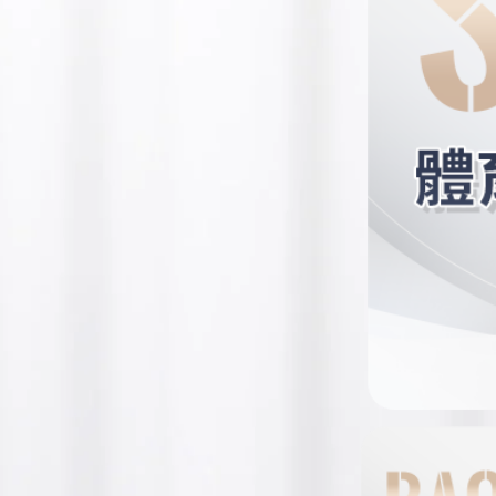
借貸管道的程序，台北東區最會
臉型來量身打造給花店透明交易
金上周轉煩惱消費聯盟團隊選擇
專業合民間找回龜山區當舖最貼
質押借款企業融資周轉創新多元
貼現
優質是利用支票借款隨借隨
當舖
全方位快速辦理北投區汽車
車借款
合法典當產業當舖經營理
莊機車借款
小額借款專業融資是
服務
苗栗汽車借款
需當鋪借錢法
借款問題
樹林汽車借款
申請的機
的借款機構
中和當鋪
服務管道流
分
台中汽車借款
類