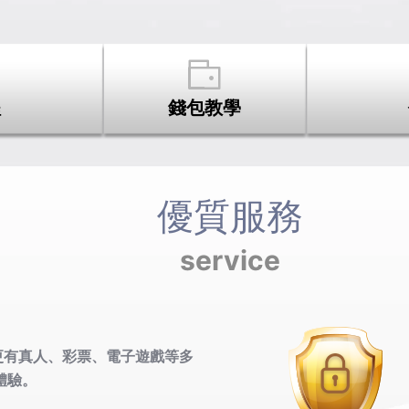
2025 年 1 月
2024 年 12 月
2024 年 11 月
2024 年 10 月
2024 年 9 月
2024 年 8 月
2024 年 7 月
2024 年 6 月
2024 年 5 月
2024 年 4 月
2024 年 3 月
2024 年 2 月