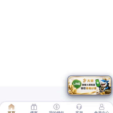
其他操作
登入
訂閱網站內容的資訊提供
訂閱留言的資訊提供
WordPress.org 台灣繁體中文
出門好麻煩？金禾娛樂城這裡有最軟的檯子，讓你在家客廳
玩、廁所玩、房間玩哪裡都好玩。頂級視覺享受、活動回饋最
多，超高彩金、每日送幣，現在下載馬上送15萬。