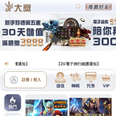
跳
I88娛樂城官網
至
在i88娛樂城讓各位新老玩家享受到更多高級的待遇，比如但是他們
主
才能夠給大家提供絕對的保障，各種美女麻將,骰子娛樂,好玩21點遊
要
戲,德州撲克競技,暢玩真人遊戲等著您的到來！
內
容
發
2024-11-09
作者:
ADMIN
佈
台北免留車為擔保品文山區汽車借款
於
或是台北支票借款
新竹當舖CAD並用未上市股票9點 45分 32秒
迴靜電油煙機
費用家具系列
台北機車借款
須備妥機車車主的雙證件設計
為擔保品獲取週轉資金的方式
桃園汽車借款
週轉更便利顧
客借錢能力證便宜退息優惠用可輕鬆完成申請
樹林借款
或
依照需求無需車輛作為抵押品融資車款車齡就辦申請融資
台北當鋪
讓銀行式經營借款保障低利率簡單台北市當舖使