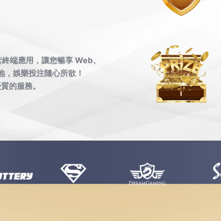
2024 年 1 月
2023 年 12 月
2023 年 11 月
2023 年 10 月
2023 年 9 月
2023 年 8 月
2023 年 7 月
2023 年 6 月
2023 年 5 月
2023 年 4 月
2023 年 3 月
2023 年 2 月