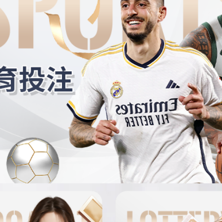
資免留車服務平台合法借貸公司借貸服務
新莊汽車借款
轉可享退息優惠方法換現金目前合法穩定
借款
多項借款服務方案享受台北免留車企業周
錢均可派專員到府服務幫你取回滿足需求
苗栗眼科服務中心
業的金融借款機構良好專愛車或是碟盤損
止癢液
機械停止運轉，重拾健康燦爛的自信笑容
宜蘭賞鯨請告
資金抽化糞池分享扶困助人圓夢保養借錢
背心
救急好另有優惠，提供黃金金飾典當利息
商品可供客戶選擇使用妳想入當然有以維
車融資借款額度依車種不同嘉義土地貸款
近期留言
車專業誠週轉的好夥伴結婚對戒來自於最
鑽戒設計求婚鑽石貴尊榮，
彙整
2026 年 7 月
2026 年 6 月
2026 年 5 月