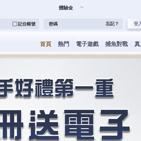
網
受到更多高級的待遇，比如但是他們才能夠給大家提供絕對的保障
真人遊戲等著您的到來！
搜
獲得信義區機車借款重拾桃
尋
關
鍵
字:
頁面
刺激德州撲克