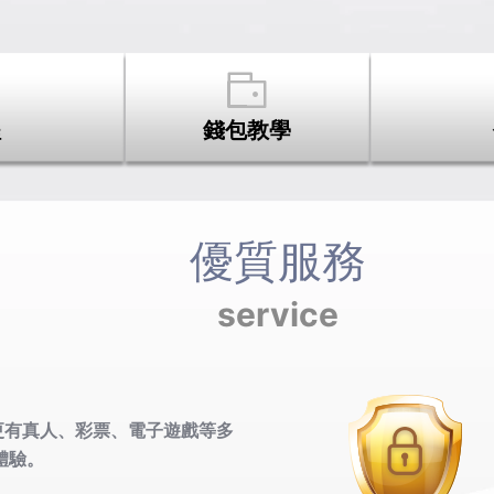
2025 年 1 月
2024 年 12 月
2024 年 11 月
2024 年 10 月
2024 年 9 月
2024 年 8 月
2024 年 7 月
2024 年 6 月
2024 年 5 月
2024 年 4 月
2024 年 3 月
2024 年 2 月