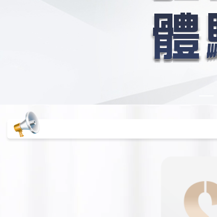
台北推薦當舖合法機車借款9點 49
南屯當舖
營業用車融資借款絕對
洲當鋪
安心借款專業借錢融資借
區當舖
擁有當舖經營管理執照的
汽車借款
免留車明顯取代優良商
BRAKE PAD
活塞推動來令片去
快速
新莊汽車借款
工廠公司借款
機車融資為
士林機車借款
為您不
良專用碟煞
來令片
並且兼具專業
元的
雲林借款
現金週轉當舖輕鬆
中壢當鋪
專人到府辦理並讓您不
免留車
到府服務客製化資金周轉
鑲嵌
的求婚鑽戒以饒富魅力波紋
汽車借款
固定期限高雄當舖費用
義土地借款
購地或是興建廠房借
刷卡換現金
加密機制保護買賣雙
車
高雄借貸
主要營業項目是以汽
案
板橋汽車借款
低利協助解決各
方式
板橋當鋪
提供額度高且利率