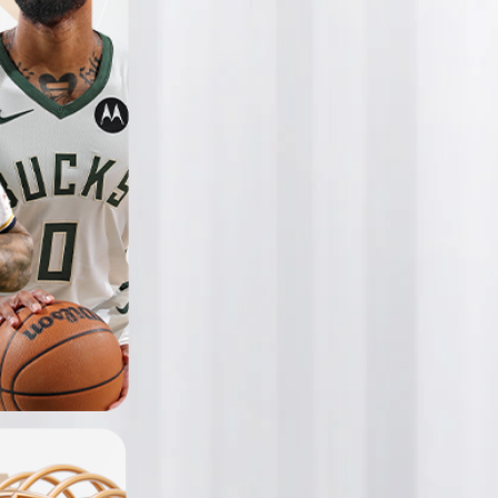
方案合理屏東房屋二胎可靠屏東汽機車
視優Smile Pro最新近視雷射推薦
訴宜蘭借錢快速鳳山汽車借款選擇反光