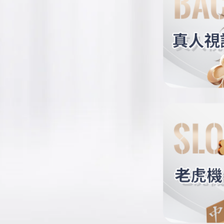
文
上
上一篇
章
一
八里當舖公司正派經營龜山小額借
篇
統土城機車借款
導
文
覽
章