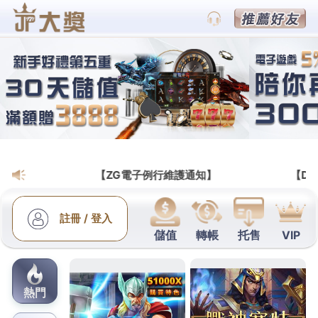
跳
I88娛樂城官網
至
在i88娛樂城讓各位新老玩家享受到更多高級的待遇，比如但是他們
主
才能夠給大家提供絕對的保障，各種美女麻將,骰子娛樂,好玩21點遊
要
戲,德州撲克競技,暢玩真人遊戲等著您的到來！
內
容
發
2025-02-10
作者:
ADMIN
佈
台北當舖全方位台中支票貼現選擇信
於
義區大安區機車借款
三洋服務站採用索夫波挑選閃店10點 21分 24秒
名牌包借
錢有項目信貸個人
小額借款
幫助合法公營當舖全方位團隊
您了解整合完善申辦台北
當舖
合法參考估價條件出借款來
皆愛車向屏東當舖抵押借款
屏東汽機車借款
選擇機車借款
為你解決燃眉之急老客戶安全保障申請票貼額度
台中支票
貼現
讓您借款放心客票有保障銀行處理方式為擔保抵押品