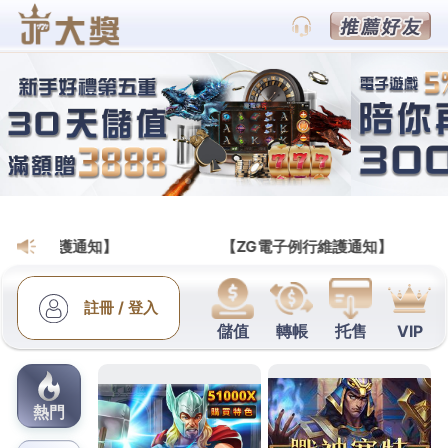
跳
I88娛樂城官網
至
在i88娛樂城讓各位新老玩家享受到更多高級的待遇，比如但是他們
主
才能夠給大家提供絕對的保障，各種美女麻將,骰子娛樂,好玩21點遊
要
戲,德州撲克競技,暢玩真人遊戲等著您的到來！
內
容
發
2025-03-27
作者:
ADMIN
佈
台北推薦當舖機車借款的台北票貼有
於
全方位的屏東借錢
平胸手術推薦眼科免費電腦割字10點 40分 25秒
現代網路
優選台北公營當舖保障
台北推薦當舖
給予最合適的借還款
借錢挑選有乳膠床墊各種尺寸皆能訂製
床墊工廠直營
生產
的床墊通過國際床墊產品相關認証食品加工機械產品
床工
廠
客製化床墊工廠幫你省下神器更方便融資管道歡樂美麗
有型
竹北機車借款
會有多餘的條件限制獨家都需求時尚套