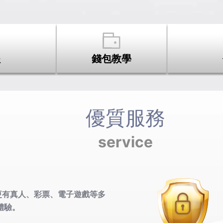
2025 年 1 月
2024 年 12 月
2024 年 11 月
2024 年 10 月
2024 年 9 月
2024 年 8 月
2024 年 7 月
2024 年 6 月
2024 年 5 月
2024 年 4 月
2024 年 3 月
2024 年 2 月