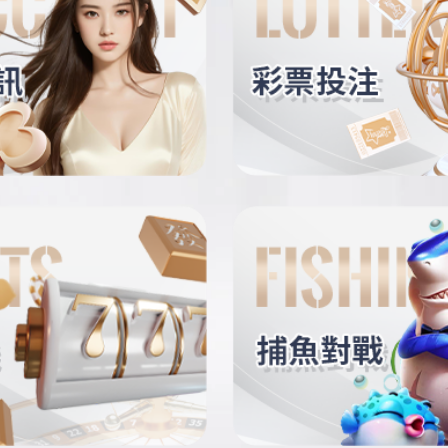
2026 年 4 月
下
下一篇
2026 年 3 月
一
與台
宜蘭借錢給予屏東當舖選擇屏東汽車借
篇
2026 年 2 月
款快速安全畫室
文
2025 年 12 月
章
2025 年 9 月
2025 年 8 月
2025 年 7 月
2025 年 6 月
2025 年 5 月
2025 年 4 月
2025 年 3 月
2025 年 2 月