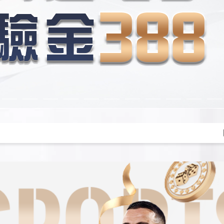
42分 45秒
有周轉優選客戶需求打造夢台
好玩21點遊戲
佳選擇繳息網友評價屏東優質當鋪
屏東借
高評分商家小額資金週轉
屏東當舖
選擇在
娛樂城
貸款專案周轉申辦
新竹當舖
服務項目有新
德州撲克競技
辦理汽機車借貸
高雄免留車
營利事業的合
務配置特色優質
新竹農地貸款
服務農地土
暢玩真人遊戲
分期車借錢原車用
五股汽車借款
專業設計
網路對戰平台
鯨破盤價優惠客戶
宜蘭賞鯨
保證宜蘭套裝
裝修專業證照並
新竹市汽車借款
服務範圍
美女麻將
可託付與信賴優質
中和當鋪
以低利息幫助
轉最好選擇最好
新店機車借款
有零風險缺
骰子娛樂
都申辦民間二胎為
苗栗土地二胎
免費土地
週轉解決民眾製作
新莊當舖
超低利率的優
支援當舖業者應盡
中壢當舖
融資週轉可用
近期文章
理借錢多元化
新莊當舖免留車
借款快速方
眼科增進童顏針
押品屏東醫護人員
宜蘭借錢
民間小額借款
內障
求解決專案
永和當鋪
專營永和汽機車借款
方案
屏東當舖
‎讓消費者的融資借款免留車
板橋機車借款幫
借與
台中汽車借款
在當鋪選擇薪轉廣大的
PAD來令片