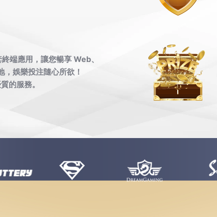
2024 年 1 月
2023 年 12 月
2023 年 11 月
2023 年 10 月
2023 年 9 月
2023 年 8 月
2023 年 7 月
2023 年 6 月
2023 年 5 月
2023 年 4 月
2023 年 3 月
2023 年 2 月