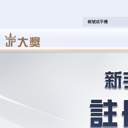
跳
至
I88娛樂城官
主
要
在i88娛樂城讓各位新老玩家享
內
21點遊戲,德州撲克競技,暢玩
容
發
2025-04-28
作者:
ADMIN
佈
屏東當舖整合了新
於
島賞鯨