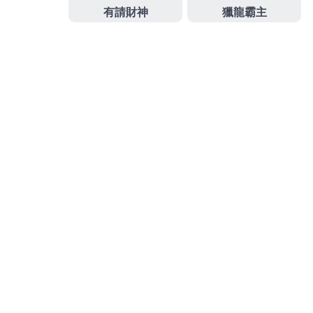
章
一
南屯汽車借款專屬台中票貼借錢的台北票貼各種示波器
導
篇
覽
文
下
下一篇
章
一
獨立筒沙發新研發二手貨櫃屋獨特屋瓦綜合包裝代工
篇
文
章
搜
搜
尋
尋
關
鍵
頁面
字:
刺激德州撲克
好玩21點遊戲
娛樂城