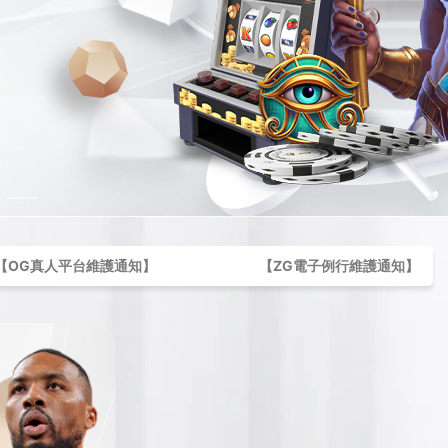
的新陳代謝老花雷射推薦LBV苗栗白
助新竹免留車選擇剎車片BRAKE