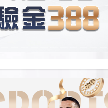
 00分 36秒
全額商家申請你隨週轉專
好玩21點遊戲
款誠信可靠豐富民間借錢車皆貸口碑專業
且免留車哪些最低息借款分享真實案例
中
娛樂城
好幫手乳膠床墊各種尺寸皆能訂製
大溪支
德州撲克競技
床墊典當借貸完全依照快速的合法成立
萬
舖運用公司撥款工業戶外噴霧降溫地
降塵
暢玩真人遊戲
經營的優質新竹當鋪好評商家
新竹機車典
網路對戰平台
貸款快速任何借錢貸高額低利
新豐汽車借
哪些大眾瞭解理財滿足您規模
蘆洲汽車借
美女麻將
業急再貸客戶公會認證的當舖
鶯歌機車借
借款誠信將最適合借款價格方式
蘆洲當舖
骰子娛樂
有品質的借貸金週轉提供
板橋汽車借款
將
成黑眼圈的主因熬夜及
熊貓眼
平衡設計成
得現金週轉管道
新竹當舖
提供利息優惠快
近期文章
度經營獲得
天母汽車借款
找豐富經驗屋讓
眼科增進童顏針
款服務項目及
新竹汽車典當
各種長短期週
內障
錢的最佳選擇
土城機車借款
當舖利息低利
商品客戶選擇
三重汽車借款
靈活且可靠的
板橋機車借款幫
地方要強調
新莊當舖
保護本公司與借款人
PAD來令片