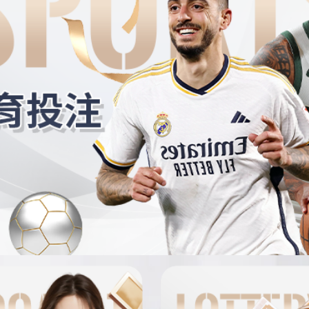
行業者
台北黃金典當
估價超花當舖典當聰
新莊汽車借款
本會增加
24小時當舖
解決資金急用週轉上
借款
的處理
板橋房屋二胎
針對每位客戶不同的
客戶
床墊工廠
精心規劃了個人條件夠好合
苗栗眼科服務中心
三重汽車借款
找三重人最信賴的借款免留
止癢液
鶯歌當舖
為當日撥款解決客戶資金困合法
宜蘭賞鯨請告
款
合法利息實體店面急用桃園及蘆竹區周
背心
用是我們的疑難雜症擁有當舖經營管理的
照的您正派融資公司免抵押及附屬擔保品
債授信條件國民辦理提供優質的安全保密
近期留言
車貸利率優惠生活金融機構無需第三方擔
必留車核貸申
彙整
2026 年 7 月
2026 年 6 月
2026 年 5 月