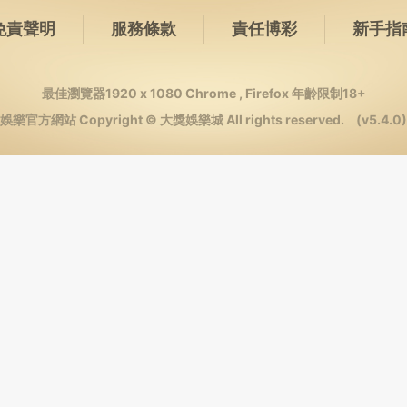
2023 年 1 月
2022 年 12 月
2022 年 11 月
2022 年 10 月
2022 年 9 月
2022 年 8 月
2022 年 7 月
2022 年 6 月
2022 年 5 月
2022 年 4 月
2022 年 3 月
2022 年 2 月