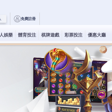
，各種美女麻將,骰子娛樂,好玩
搜
尋