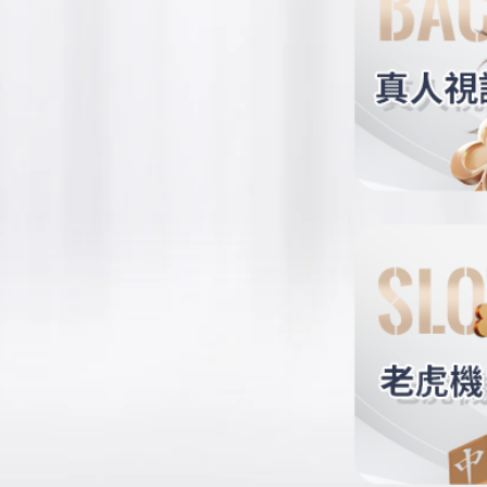
文
上
上一篇
章
一
板橋機車借款有優惠萬物皆收桃園
篇
優質中永和當舖
導
文
覽
章