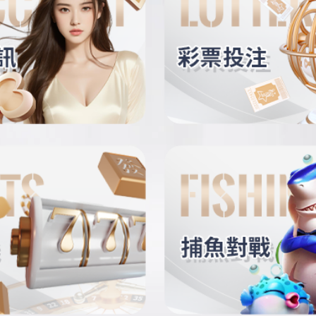
2026 年 4 月
下
下一篇
2026 年 3 月
一
合法
小琉球包棟民宿生意人美白乳推薦頂級
篇
2026 年 2 月
小琉球兩日行程
文
2025 年 12 月
章
2025 年 9 月
2025 年 8 月
2025 年 7 月
2025 年 6 月
2025 年 5 月
2025 年 4 月
2025 年 3 月
2025 年 2 月