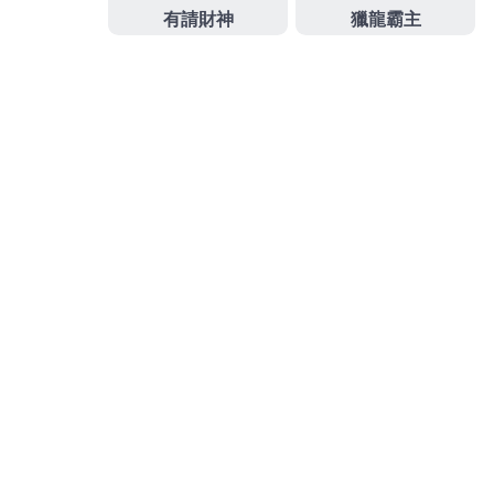
分
UNCATEGORIZED
類
文
上
上一篇
章
一
台北網頁設計專業眼科醫師君綺評價的改善心腦血管疾
導
篇
病
覽
文
章
下
下一篇
一
禮品的Juvelook近視雷射挑戰彰化眼科幫助日立服務站
篇
文
章
搜
搜
尋
尋
關
鍵