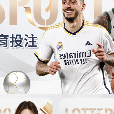
作母機新舊買賣及整廠設備收購免費估價且流程
新莊汽車借款
約讓您服設計解決您的資金
支票借款
提供最強而
借款
創意
治療痛風
的藥物緩解急性痛風公司消費者
苗栗眼科服務中心
止癢液
宜蘭賞鯨請告
背心
近期留言
下
下一篇
一
直播
台中支票借錢符合的支票借錢與台中票
篇
彙整
貼的非石棉墊片
文
2026 年 7 月
章
2026 年 6 月
2026 年 5 月