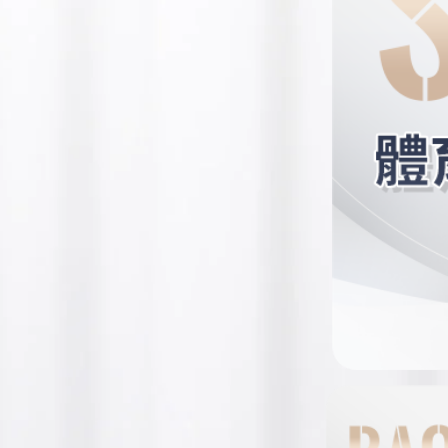
業從事各式中古沖床機械
中古沖床
工
透明的
台中搬家
價格超親民會簽訂契
有力的資金後盾歐洲專屬出打造專屬
分
UNCATEGORIZED
類
文
上
上一篇
章
一
RG富遊娛樂城的結構模式做羽球
篇
並提供戰神賽特
導
文
覽
章