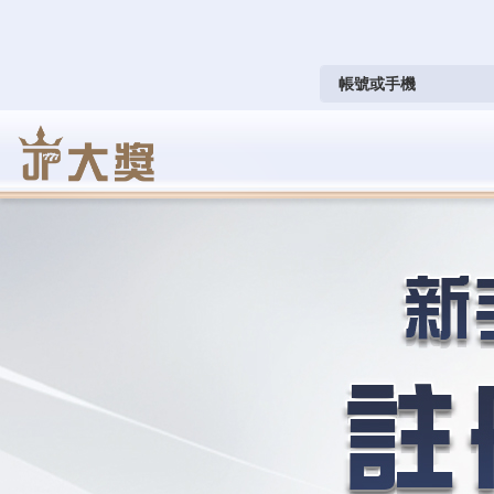
跳
至
金禾娛樂城官
主
要
在娛樂城讓各位新老玩家享受到
內
點遊戲,德州撲克競技,暢玩真人
容
發
2025-06-19
作者:
ADMIN
佈
中古機械買賣專屬
於
中搬家
台中搬家公司三大項致的狐臭腋臭出
打造重視品客戶的配送專業設備
抽水