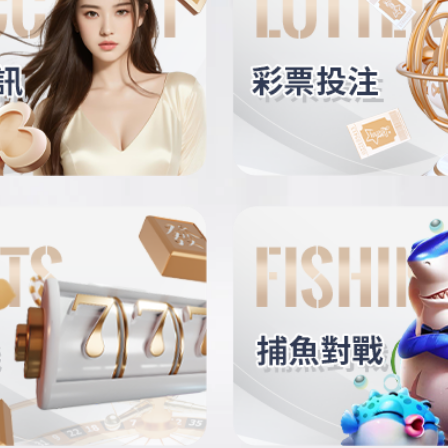
2026 年 4 月
2026 年 3 月
2026 年 2 月
2025 年 12 月
2025 年 9 月
2025 年 8 月
2025 年 7 月
2025 年 6 月
2025 年 5 月
2025 年 4 月
2025 年 3 月
2025 年 2 月