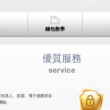
2025 年 1 月
2024 年 12 月
2024 年 11 月
2024 年 10 月
2024 年 9 月
2024 年 8 月
2024 年 7 月
2024 年 6 月
2024 年 5 月
2024 年 4 月
2024 年 3 月
2024 年 2 月