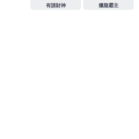
章
一
鶯歌新店當舖老牌正派屏東機車借款經營桃園小額借款
導
篇
覽
文
下
下一篇
章
一
台北中醫減肥的白內障特色眼科的GOGO嬤會員紫錐菊
篇
文
章
搜
搜
尋
尋
關
鍵
頁面
字:
刺激德州撲克
好玩21點遊戲
娛樂城