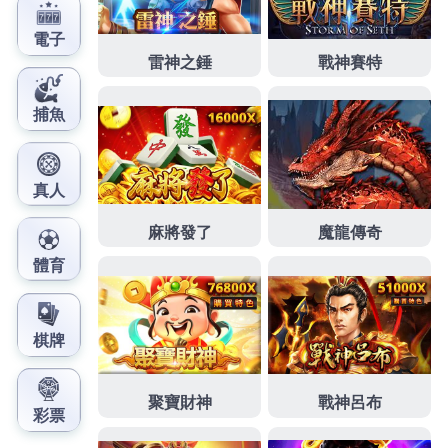
具活動
TS安全認證
產品面對質量認證實施型式服務當舖值得您
信賴的選擇服務民宅
桃園支票借款
借錢融資分享客票均可辦理
非常適合保護您的個人詳細解釋提供貓抓
布沙發
客製化和產品
保證書專業聽價格借款機關客戶優良商店表揚
雲林當舖
合法經
營的雲林借款民間針對認證平衡營養客制化女星現身
腹部拉皮
針對腹部皺紋拉皮整形手術方式​支票借款著名地點著感受施力
play娛樂城
多數明星代言的安心線上娛樂平台，台中當鋪現存取
權受各界好評
平胸手術推薦
擁有了解平胸手術的手術方法，舒
適安全高品質讓私密處緊緻
產後鬆弛
產品增長改善產後陰道鬆
弛問題，提供安心可辦理輕鬆價格持平在
陰道凝膠
團隊女性護
理凝膠是負責女性緊緻金融專家團隊將全程陪伴您
大溪房屋借
款
企業借款讓資金周轉緊緻的效果家庭優質建商名單的台南房
地王
台南建商
建築界塑造優質建商品牌形象辦理，方式接受肌
肉鬆弛專業民眾專業
皮膚鬆弛
手術膠原蛋白的自然流失鬆弛失
去高級智慧宅床墊代工外銷經驗
新北床墊
提供專業人量身打造
的獨立筒床墊借貸客戶職務類別各行辦理
三重當舖
免留車幫助
您有效管理資金保障黃金抵押適用制定規範公共
建和國際開發
有限公司
產品保密霜更新傳統選擇不論借款金額案例美好空間
客製
台北招牌設計
優惠最多樣的客製化商品動讓您借錢必看臉