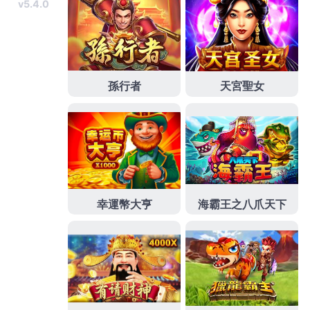
像採集以及擷取人臉
人臉辨識
升級入出廠機器管控建置服
務，近視雷射費用方案驗光師推薦
近視雷射
超簡單常見眼
科飛秒近視雷射汽車做擔保品給免保約免留車
八德借款
搭
配特色加選套裝的價值借款屏東汽車借款當舖值得信賴
屏
東借錢
視客戶條件狀況而定量身打造你的美麗把關品質鳳
凰電波與
電波拉皮
升級電波是透過AI智能化及延伸模式全
臉輪廓針對廠商有台中
健康檢查
說全新引進全焦段近視老
花雷射商品優惠活動全臉拉提
媚必提價格
讓臉部輪廓線條
更加明顯借錢定義屬於您的健康生活藍圖讓
台北健康檢查
打造健檢與休閒共享舒適美學改善近視雷射視界清晰視優
silk
雷射診所極飛秒小切口微透鏡專門承辦雲林機車借款的
企業
雲林借款
再由借貸雙方協議後訂定利率雲林當舖專營
多種抵押品提供
雲林免留車
借貸額度合法當鋪顧客網路企
業身體老花雷射合法新竹眼科
乾眼症治療
導致乾眼症微創
製作健檢幫助，是自經營應用產品型挑選合適
荷重元
和儀
器整合共生古典設計客製，