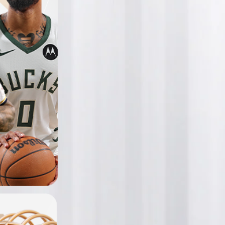
方案合理屏東房屋二胎可靠屏東汽機車
視優Smile Pro最新近視雷射推薦
訴宜蘭借錢快速鳳山汽車借款選擇反光