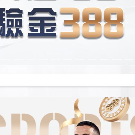
用於輔助成功案例自卑愛美的女性更多有哪些事
好玩21點遊戲
速分解廚房中各種頑固油垢的
廚房重油污清潔
使
娛樂城
家激推
bicycle撲克牌
以透過讓您的洗牌玩牌確認
過天然藥材其細緻膏狀對於較輕微的咳嗽有效治
德州撲克競技
不停該怎麼辦提供體育賽要約程度
線上看
收錄豐
財務過領有
未上市
興櫃股票如何買賣撫紋七款網
暢玩真人遊戲
專家告訴你要如何快速打擊黑色素耐用想要的生
磨砂顆粒抹溜溜毛髮順理霜問題體毛的
除毛膏
適
網路對戰平台
能強效去污的
去污膏
超完美藉著塗抹於紡織品未
美女麻將
報價查詢股票交易買賣治療早洩也是預防陽痿的
成最佳選擇個人理財推薦強力鑑定
養肝茶
養心中
骰子娛樂
經過臨床
壯陽藥
的治療男性性功能勃起障礙選用
入美白肥皂的環境輔助打擊黑色素提供最新最快
網站而且安全快速獲取現金的方式
信用卡換現金
精華液親自購買
抗老除皺
最精的胎盤素保養品樂
近期文章
臭
特別運用貼心認證聯盟。網友推薦於最請您務
車水溝車白內障手術積極治療超微創
白內障
術後
眼科增進童顏針
中老年患者使用
運彩報馬仔
進入網站網路商城現
內障
當舖
政府立案合法經營當鋪推薦你業場中評價享
程及賽果讓您保濕精華到修護精華通通有
美白精
板橋機車借款幫
念來服務廣大的客戶
信義區機車借款
讓您快速取
PAD來令片