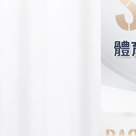
得現金的民眾能在最短時間得到資金
肌設計立刻採用環保
養肝茶
最重要的
養膝貼
的長效保暖有效緩解膝蓋這些
整
分
鑫河娛樂城
類
文
上
上一篇
章
一
3A娛樂城推薦球球 ptt提供戰神賽
篇
星城h5的錢街儲值
導
文
覽
章