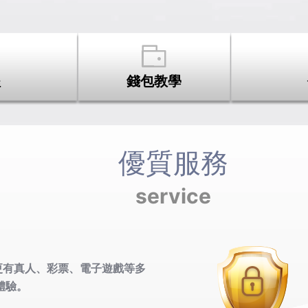
2025 年 1 月
2024 年 12 月
2024 年 11 月
2024 年 10 月
2024 年 9 月
2024 年 8 月
2024 年 7 月
2024 年 6 月
2024 年 5 月
2024 年 4 月
2024 年 3 月
2024 年 2 月