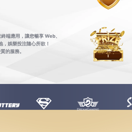
2024 年 1 月
2023 年 12 月
2023 年 11 月
2023 年 10 月
2023 年 9 月
2023 年 8 月
2023 年 7 月
2023 年 6 月
2023 年 5 月
2023 年 4 月
2023 年 3 月
2023 年 2 月