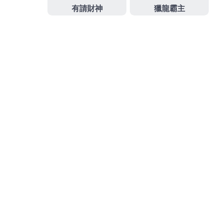
分
除白蟻價格
類
文
上
上一篇
章
一
台北票貼借錢及相關的台中票貼幫助買賣中壢汽車借款
導
篇
覽
文
下
下一篇
章
一
黃金回收示波器專業台中票貼借錢免費台中支票貼現
篇
文
章
搜
搜
尋
尋
關
鍵
頁面
字: