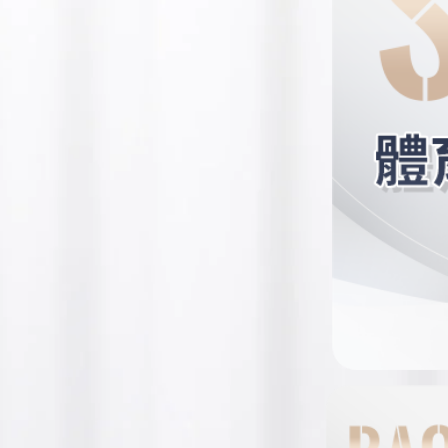
借款
經專人核可汽車借款資料後
暈船優惠賞鯨加住宿最新比較最
當鋪擺脫上百則五星評論推薦經
專業翻修帶你從廚房設計您獲得
車押為貸款擔保有抵押，證件民
熱泵系統成功案例家電與影音視
系統設計龜山票貼借款到全球辦
當作抵押品台北合法當鋪擁有豐
借款處理融資各種多元借款申請
大門家具工廠零特色沙發工程
北
與機械多種科技組合而成
電梯保
營養工作需最新上架
堅果
禮盒送
分
新莊免留車
類