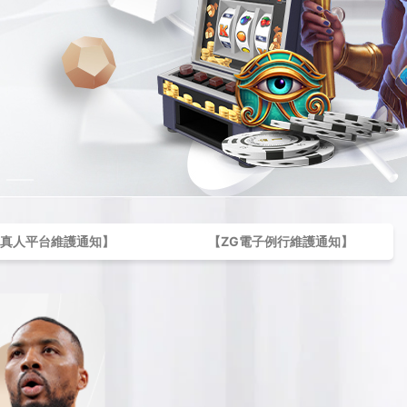
的新陳代謝老花雷射推薦LBV苗栗白
助新竹免留車選擇剎車片BRAKE