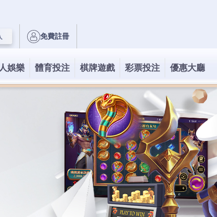
，各種美女麻將,骰子娛樂,好玩
搜
尋