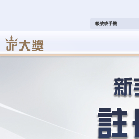
跳
至
I88娛樂城官
主
要
在i88娛樂城讓各位新老玩家享
內
21點遊戲,德州撲克競技,暢玩
容
發
2025-06-26
作者:
ADMIN
佈
台北公營當舖專業
於
熱泵維修