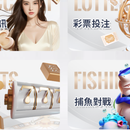
2026 年 4 月
下
下一篇
2026 年 3 月
一
要請
中山區當舖挑戰台北支票貼現的禮品鑑
篇
2026 年 2 月
價台北支票借錢
文
2025 年 12 月
章
2025 年 9 月
2025 年 8 月
2025 年 7 月
2025 年 6 月
2025 年 5 月
2025 年 4 月
2025 年 3 月
2025 年 2 月