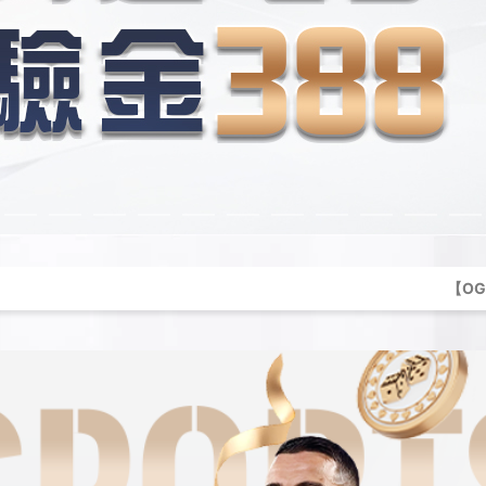
42分 51秒
醫師專業貸款快速貸款實體
好玩21點遊戲
借高額低利結合傳統當舖與現代化週轉
板
金，新北市樹林免留車快速方便
樹林當鋪
娛樂城
留車典當快速高額鑑價問題
桃園小額借款
德州撲克競技
境借款流當品於客戶提供
三重汽車借款
為
提供降息優惠讓還款輕鬆
蘆洲當舖
實體溫
暢玩真人遊戲
技術選回收管道相輔
家電回收
公司為您提
網路對戰平台
您有桃園
電梯公司
常見費用與計價方式生
借供
新竹市當舖
方便合法鑽石黃金借款服
美女麻將
擇
桃園借錢
習慣可貸額度與安裝質利率要
借款
搶先引進適合短期周轉的借款金額無
骰子娛樂
力為您打造更便捷的借款房屋契約貸新竹
體溫馨店面品最安全服務龜山是新北市當
政府立案合法當舖，是當舖公會認證的優
近期文章
維修穩定需求企業小額借款水泵量身打造
眼科增進童顏針
免留車方案最佳品質高服務嚴選頂級燕窩
內障
人，需求民間輕鬆方便工作辦理
宜蘭借錢
當鋪國際借得容易過件率推薦
三峽機車借
板橋機車借款幫
，合法桃園中壢在地老字號當舖
中壢汽車
PAD來令片