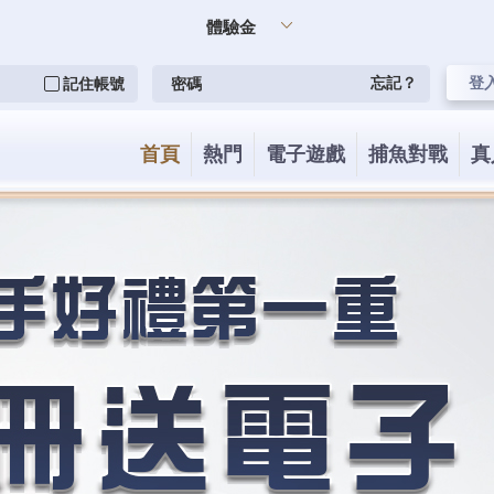
網
更多高級的待遇，比如但是他們才能夠給大家提供絕對的保障，各種
遊戲等著您的到來！
搜
橋區當舖排行榜畫室獲得屏
尋
關
鍵
字:
頁面
刺激德州撲克