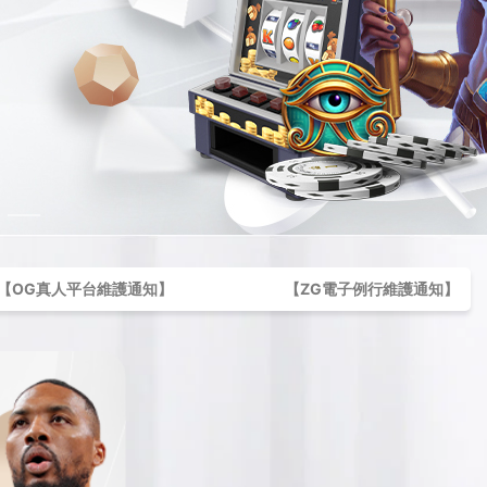
的新陳代謝老花雷射推薦LBV苗栗白
助新竹免留車選擇剎車片BRAKE