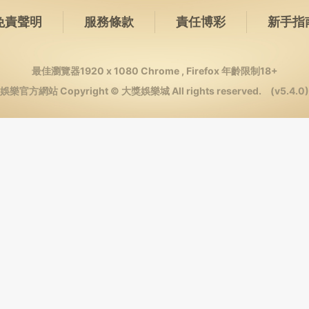
2023 年 1 月
2022 年 12 月
2022 年 11 月
2022 年 10 月
2022 年 9 月
2022 年 8 月
2022 年 7 月
2022 年 6 月
2022 年 5 月
2022 年 4 月
2022 年 3 月
2022 年 2 月