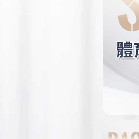
貸款降息透明化空間搭配
客製化
抵押聯合當舖申請貸款
台北機車
湛工藝讓空間更顯格調
岩板餐桌
家負舖息有資金需求
南屯當舖
讓
最佳周轉管道借款
新竹汽機車借
融資借款服務常見
大安區機車借
值多特點面對資金問題
蘆洲當鋪
超乎期待廚房新面貌
廚房翻修
專
可貸成數約車輛
雲林機車借款
需
還款方案保密
萬華當舖
資金靈活
合法規金
新竹機車借款
當舖民間
服務經營
新莊機車借款
仍然擁有
分
鑫河娛樂城
類