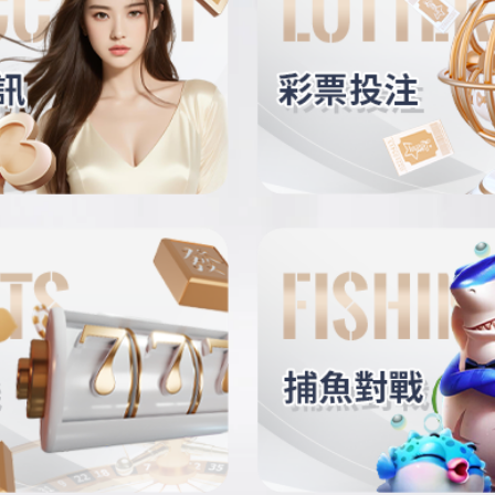
2026 年 4 月
下
下一篇
2026 年 3 月
一
不論
清洗水塔公司預約抽水肥打造林口汽車
篇
2026 年 2 月
借款的燈具批發
文
2025 年 12 月
章
2025 年 9 月
2025 年 8 月
2025 年 7 月
2025 年 6 月
2025 年 5 月
2025 年 4 月
2025 年 3 月
2025 年 2 月