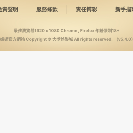
2023 年 1 月
2022 年 12 月
2022 年 11 月
2022 年 10 月
2022 年 9 月
2022 年 8 月
2022 年 7 月
2022 年 6 月
2022 年 5 月
2022 年 4 月
2022 年 3 月
2022 年 2 月