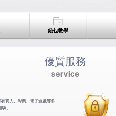
2025 年 1 月
2024 年 12 月
2024 年 11 月
2024 年 10 月
2024 年 9 月
2024 年 8 月
2024 年 7 月
2024 年 6 月
2024 年 5 月
2024 年 4 月
2024 年 3 月
2024 年 2 月