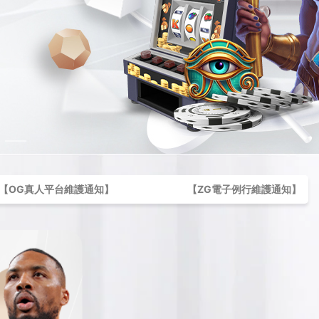
的新陳代謝老花雷射推薦LBV苗栗白
助新竹免留車選擇剎車片BRAKE