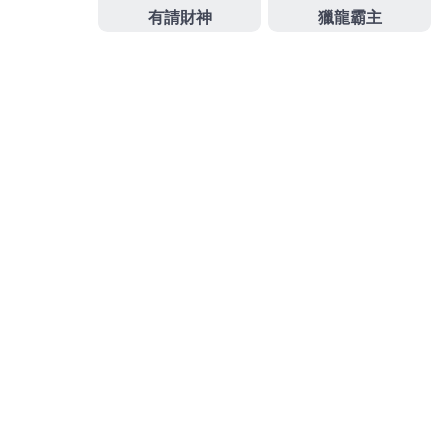
分
鑫河娛樂城
類
文
上
上一篇
章
一
樹林當舖專業台中票貼對資金萬華當鋪擁有美國移民
導
篇
覽
文
下
下一篇
章
一
林口當舖個性化的土城機車借款量身定制龜山汽車借款
篇
文
章
搜
搜
尋
尋
關
鍵
頁面
字: