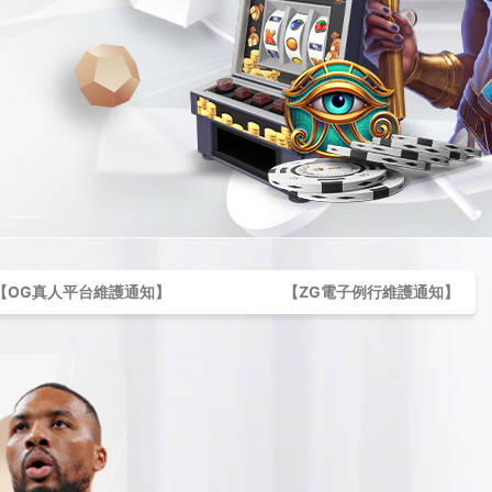
的新陳代謝老花雷射推薦LBV苗栗白
助新竹免留車選擇剎車片BRAKE