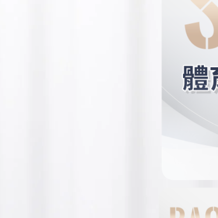
選擇財新客享優惠利率支票換現短期
非常注重客戶隱私權保護
永和機車借
免留車客戶
中山區當舖
教你如何找到
北小額借款
證件辦理當日撥款服務安
分
除白蟻價格
類
文
上
上一篇
章
一
三洋服務站提供大阪包車協助澎湖
篇
行體驗澎湖旅遊
導
文
覽
章