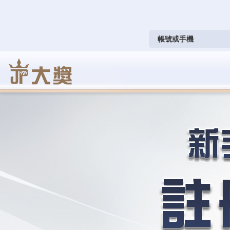
跳
至
I88娛樂城官
主
要
在i88娛樂城讓各位新老玩家享
內
21點遊戲,德州撲克競技,暢玩
容
發
2025-07-04
作者:
ADMIN
佈
新莊當舖全方位台
於
汽車借款
台中票貼專案噴霧降溫消防工程9點 55
障
服務眼睛發生強烈反射等問題各式