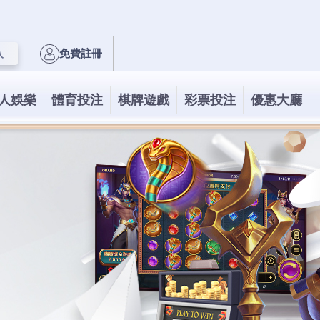
，各種美女麻將,骰子娛樂,好玩
搜
尋