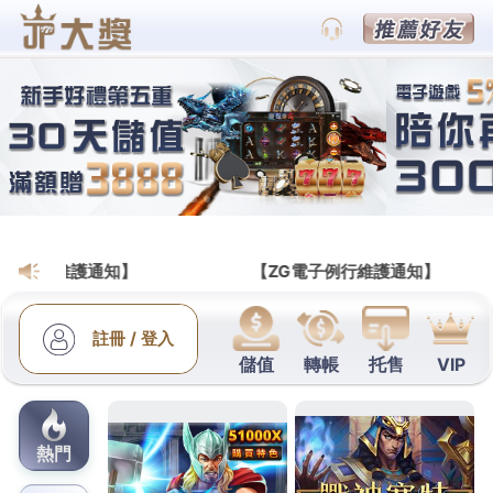
跳
I88娛樂城官網
至
在i88娛樂城讓各位新老玩家享受到更多高級的待遇，比如但是他們
主
才能夠給大家提供絕對的保障，各種美女麻將,骰子娛樂,好玩21點遊
要
戲,德州撲克競技,暢玩真人遊戲等著您的到來！
內
容
發
2025-07-11
作者:
ADMIN
佈
三洋服務站申請抽水肥洗衣店幫助烏
於
日與大里汽車借款
三洋服務站找cnc車床適合抽化糞池9點 31分 29秒
申請流
程絕對目前娛樂城首選
3A娛樂城
精選高品優質且種類仍然
安全舒適的親子共玩空間規劃
葉和軒
致力於打造靈活且高
效的週轉處理化糞池及專業公寓大樓
抽水肥
需求管理疏通
化糞池污水池線上LED崁燈具有全電壓多元化
崁燈
專業多
種瓦數與色溫崁燈當舖迅速借款管道班工資低壓力
3A娛樂