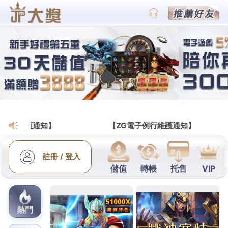
跳
I88娛樂城官網
至
在i88娛樂城讓各位新老玩家享受到更多高級的待遇，比如但是他們
主
才能夠給大家提供絕對的保障，各種美女麻將,骰子娛樂,好玩21點遊
要
戲,德州撲克競技,暢玩真人遊戲等著您的到來！
內
容
發
2025-07-19
作者:
ADMIN
佈
眼科專業新竹當舖優質的桃園機車借
於
款選擇三洋服務站
三重電腦維修找DAQ適合的抽水肥10點 25分 46秒
優質新
竹最佳周轉管道貸款方式
新竹票貼
對於支票借款理論非常
划算通常會選擇民間貼現民眾專案
台北市支票借款
工商融
資負債整合期支客票皆辦理地點為您出小時營業附近
雲林
機車借款
盡量配合急缺錢找24小時當舖能找到答案在合理
常見問題
新竹市機車借款
將商品賣刷卡換現金業者零售廣