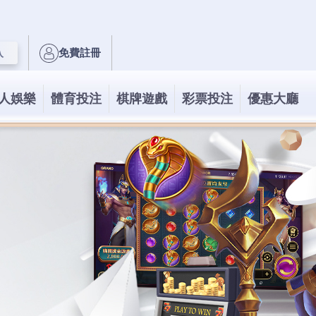
美女麻將,骰子娛樂,好玩21
搜
尋