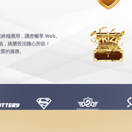
2024 年 1 月
2023 年 12 月
2023 年 11 月
2023 年 10 月
2023 年 9 月
2023 年 8 月
2023 年 7 月
2023 年 6 月
2023 年 5 月
2023 年 4 月
2023 年 3 月
2023 年 2 月