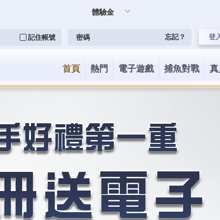
網
更多高級的待遇，比如但是他們才能夠給大家提供絕對的保障，各種
遊戲等著您的到來！
搜
服務站靜電油煙抽水肥與台
尋
關
鍵
字:
頁面
刺激德州撲克