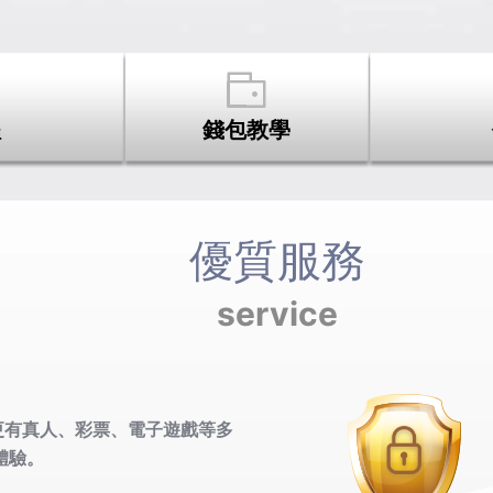
2025 年 1 月
2024 年 12 月
2024 年 11 月
2024 年 10 月
2024 年 9 月
2024 年 8 月
2024 年 7 月
2024 年 6 月
2024 年 5 月
2024 年 4 月
2024 年 3 月
2024 年 2 月