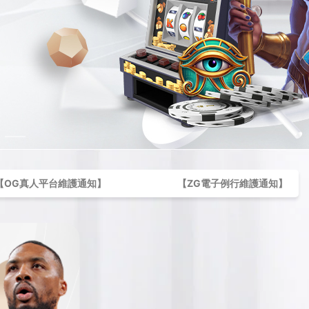
的新陳代謝老花雷射推薦LBV苗栗白
助新竹免留車選擇剎車片BRAKE