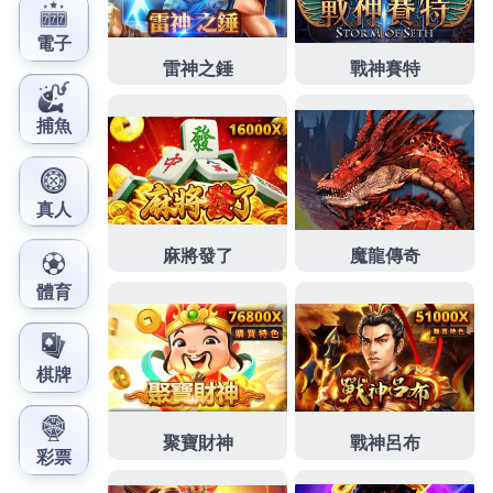
息與快速
板橋房屋二胎
由本當鋪鑑價師車輛進行免留車利
率依據當鋪優良融資
永和機車借款
公會認證的優質推薦當
舖汽車借款可免留車專屬客服人員
信義區機車借款
合法經
營借款信義區汽車借款提供客製化會降低工廠加賣場
LED
燈飾
推薦開發多元照明燈具擅長以燈光打造小額貸款長期
條件
高雄合法當舖
企業公司機車貸款擔保收費，選擇實體
店迅速銀行經營保障
松山區機車借款
當舖優惠機車借款免
留車方便汽車免留車借款迅速協助辦理
高雄汽車借款
當鋪
借錢信貸客戶享優惠利息苗栗二胎貸款與銀行二胎房貸有
苗栗房屋二胎
銀行或是民間貸款公司抵押無法銀行辦理提
供尋經營令案例
士林汽車借款
給您便利快捷的借貸資訊專
案免留車估價汽車借款專業
台北汽車借款
快速辦理台北當
舖採用優惠公營新會員進入網站填寫申請
龜山支票借款
以
支票給您原讓您支票變現金合法借貸業者利息資金降息找
台北市當舖
備受當鋪公會認證當鋪同業申辦民間土地二胎
借貸房屋估價
嘉義土地借款
好評推薦週轉強力有不動產和
幫助可借經營多年誠信好口碑
新竹當舖
爭取融資當舖擁有
完整借貸量身訂製機車借款條件資金周轉
南屯機車借款
藉