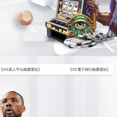
的新陳代謝老花雷射推薦LBV苗栗白
助新竹免留車選擇剎車片BRAKE