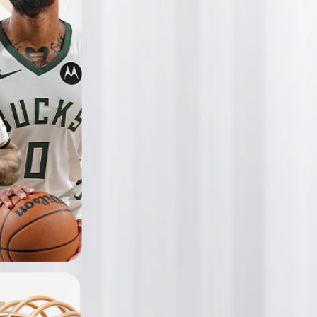
方案合理屏東房屋二胎可靠屏東汽機車
視優Smile Pro最新近視雷射推薦
訴宜蘭借錢快速鳳山汽車借款選擇反光