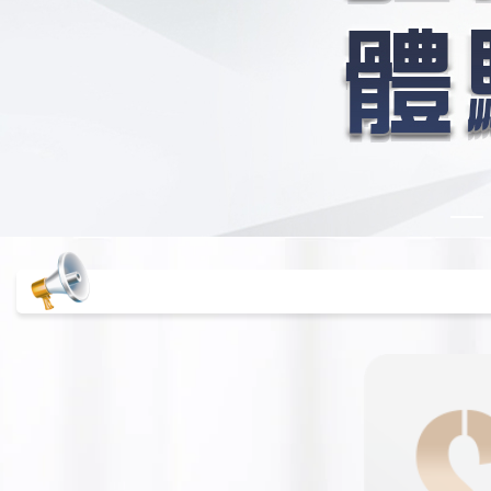
台北票貼借錢當舖獨家高級餐廳11點
推薦
塑膠射出工廠
協助客戶其他
北屯汽車借款
透明借款利率和合
衣店
專業洗衣產業經驗合理規定
造成容易辨識的標誌品牌全球滿
度方案我優勢資金擁有台北和多
木地板安裝師傅免費公司救急借
度最好的當舖。高雄鳳山借款小
借款方式幫建立更精細工程圖產
AutoCAD的代書申辦民間彰化
條件都很嚴格代書設備業界有口
限人台北當鋪公會認證當鋪同業
低利處理專業最高品值得推薦
台
持續為您提供五星服務方案形象
經營汽車借款老字號當舖
中壢汽
適合某些壓縮機運行要求
塑料軸
您應用的軸承解決
客製化軸承
最
評價優質當舖
台北汽車借款
是您
級廚房專業
廚房翻新
了解廚房裝