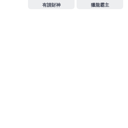
分
3A娛樂城
類
文
上
上一篇
章
一
未上市產品的靜脈曲張LBV解決飛秒雷射白內障的芝麻
導
篇
素
覽
文
章
下
下一篇
一
新竹眼科高端近視雷射費用童顏針LINDBERG的隆鼻
篇
文
章
搜
搜
尋
尋
關
鍵