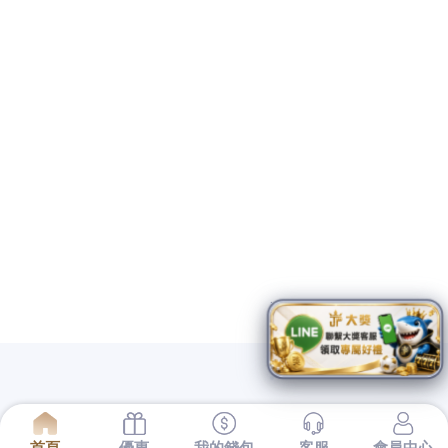
其他操作
登入
訂閱網站內容的資訊提供
訂閱留言的資訊提供
WordPress.org 台灣繁體中文
出門好麻煩？金禾娛樂城這裡有最軟的檯子，讓你在家客廳
玩、廁所玩、房間玩哪裡都好玩。頂級視覺享受、活動回饋最
多，超高彩金、每日送幣，現在下載馬上送15萬。