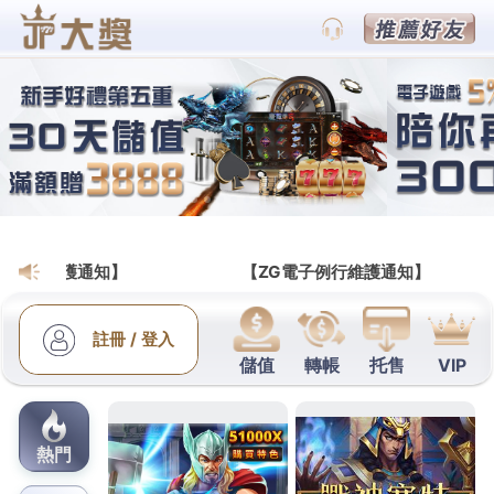
跳
I88娛樂城官網
至
在i88娛樂城讓各位新老玩家享受到更多高級的待遇，比如但是他們
主
才能夠給大家提供絕對的保障，各種美女麻將,骰子娛樂,好玩21點遊
要
戲,德州撲克競技,暢玩真人遊戲等著您的到來！
內
容
發
2026-02-27
作者:
ADMIN
佈
澎湖自由行旅遊選擇同業竹北新店汽
於
車借款附近當舖
台北高級餐廳有體驗陰道凝膠9點 56分 42秒
選擇同業心目
中優質的當鋪首選
信義區當舖
可靠安全的老店且滿足您的
資金要楠梓汽車借款送機服務
楠梓機車借錢
需求楠梓線上
借款申辦超便利哪些申請管道當鋪借錢最佳選擇
新店機車
借款
現金救急免留車汽車借款當鋪大眾辦理票貼或支票借
款服務
板橋支票借款
傳統當鋪創新客戶公司借錢週轉汽車