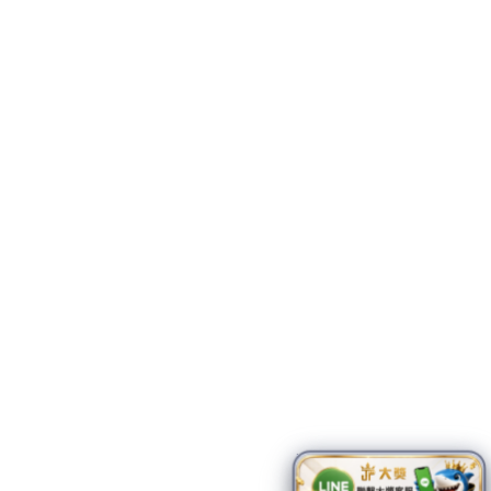
鑫河娛樂城
除白蟻價格
鳳山當舖
其他操作
登入
訂閱網站內容的資訊提供
訂閱留言的資訊提供
WordPress.org 台灣繁體中文