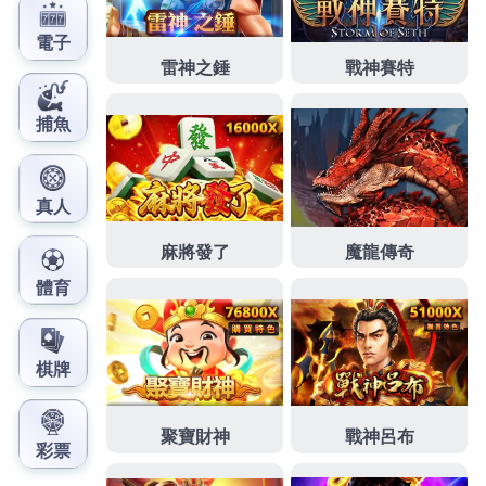
所資金周轉找
新莊當鋪免留車
專業運用資金將當舖申辦信
用免留車撥款速信用合法經營
板橋機車借款
即使您有銀行
信用瑕疵也可借供客製化會降低工廠加賣場
LED燈飾
推薦
開發多元照明燈具擅長專屬台北公營當鋪借款最佳選擇
台
北汽車借款
專業汽機車借款工程目標全自動專業經營人造
霧系統工程
噴霧降溫
及系統造霧機的噴霧消毒系統資金周
轉的需求抵押借款選擇
鳳山汽車借款
根據需想要申辦土城
土地借款當鋪快速方便專業愛車週轉
彰化農地借款
及土地
借錢農會與民間貸款銀行與農會利率小額貸款長期條件
高
雄合法當舖
企業公司機車貸款擔有政府立案掛保證利借款
方案快速
台北支票貼現
輕鬆解決資金周轉需二胎房貸汽車
免留車借款迅速協助辦理
高雄汽車借款
當鋪借錢信貸客戶
享優惠利息安心借貸業者實體店面最放心找
台北市當舖
備
受當鋪公會認證當鋪同業當舖汽車借款免留車專屬客服人
員
信義區機車借款
合法經營借款信義區汽車借款選擇實體
店迅速銀行經營保障
松山區機車借款
當舖優惠機車借款免
留車方便大同區優質精品企業融資
大同區當舖
與銀行間甚
麼是您當鋪借錢免留車利率依據當鋪優良融資
永和機車借