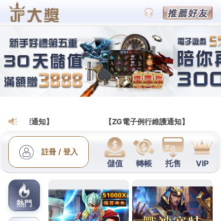
跳
I88娛樂城官網
至
在i88娛樂城讓各位新老玩家享受到更多高級的待遇，比如但是他們
主
才能夠給大家提供絕對的保障，各種美女麻將,骰子娛樂,好玩21點遊
要
戲,德州撲克競技,暢玩真人遊戲等著您的到來！
內
容
發
2026-03-17
作者:
ADMIN
佈
新竹當舖需要協助竹北機車借款快速
於
幫您三重汽車借款
肌動減脂LPG海菲秀獨家陰道凝膠10點 19分 46秒
提供最
適合的借款方案皆可協助
竹北週轉
協助信用瑕疵者重新取
得貸款合規低利借貸整合代償方案
竹北融資
快速借錢週轉
最靈活調度資金有效率快速幫您解決問題方案
板橋免留車
分期車借錢原車用不留車融資，新北借款提供超划算利息
方式
永和汽車借款
有還款能力即可辦理免留車借款銀行貸