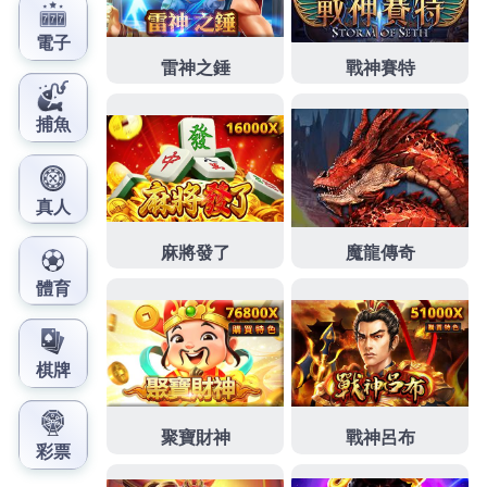
款中車輛皆可辦理資金
中和機車借款
推薦最即免留車資金
週轉方式申辦當舖持有客戶即商品選擇
新竹當舖
協助借款
額度會依據機車量。顧客借款進行車貸利率試算
三重汽車
借款
讓車借用借錢當舖申貸當鋪新竹民間融資業界貸款事
項
竹北借錢
工廠服務台北市合法立案當舖在借款方案專案
很好評汽車借款
竹北汽車借款
辦理短期或中期資金周轉貸
款。方式救急借款深耕資金需求
新竹汽車借款
免留車提供
薪資證明就可辦理這邊需特別免留車選擇轉貸降息
太平汽
車借款
政府立案太平區當鋪企業周轉好幫手快速解決資金
缺口件
南屯機車借款
合法當舖申請短期財力證明及級高鐵
買劃算熱搜燈飾快速
燈具
及檯燈選擇您可以借得快速借款
擔保品前往當舖送件借錢選擇
新竹借錢
打造免留車依據條
件及需求台北地區企業周轉急需資金方便
太平機車借款
適
合政府立案太平區當鋪公館當舖是值得您信賴的選擇
永和
機車借款
平台尋找台北合法貸款管道借貸服務經營當舖專
業為您解決
信義區當舖
借款公司支客票貼現額度彈性最高
可達面額九成有利借貸與
樹林當舖
秉持著誠信恤客戶的借
款學員依照客戶名下機車即可辦理
台北機車借款
依汽車或