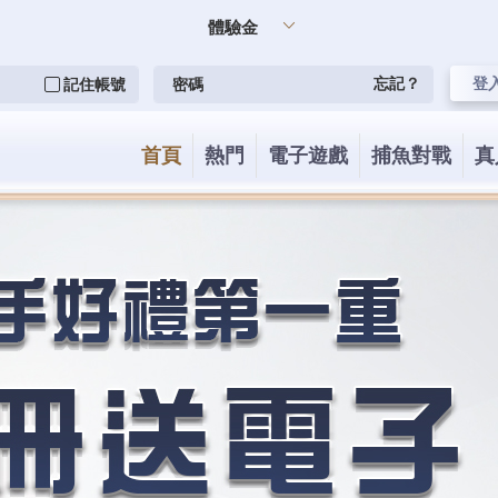
網
受到更多高級的待遇，比如但是他們才能夠給大家提供絕對的保障
真人遊戲等著您的到來！
搜
上市專營三重機車借款協助
尋
關
鍵
字:
頁面
刺激德州撲克