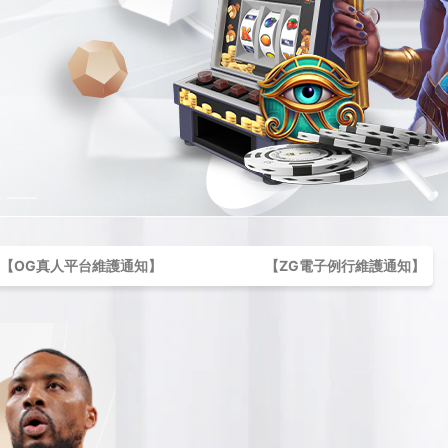
的新陳代謝老花雷射推薦LBV苗栗白
助新竹免留車選擇剎車片BRAKE