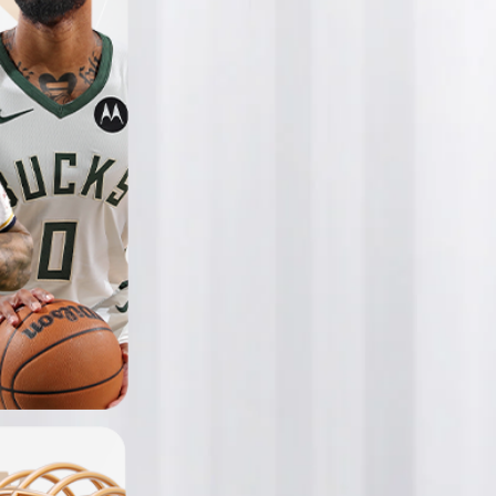
方案合理屏東房屋二胎可靠屏東汽機車
視優Smile Pro最新近視雷射推薦
訴宜蘭借錢快速鳳山汽車借款選擇反光