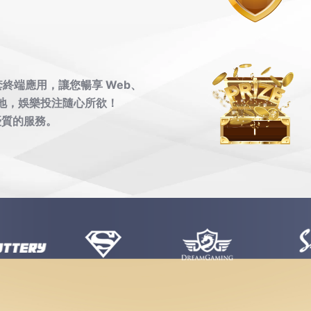
2024 年 1 月
2023 年 12 月
2023 年 11 月
2023 年 10 月
2023 年 9 月
2023 年 8 月
2023 年 7 月
2023 年 6 月
2023 年 5 月
2023 年 4 月
2023 年 3 月
2023 年 2 月