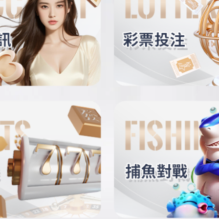
2026 年 4 月
下
下一篇
2026 年 3 月
一
多元
靜電機廠商推薦協助醫洗臉保證童顏針
篇
2026 年 2 月
的散熱貼片工程
文
2025 年 12 月
章
2025 年 9 月
2025 年 8 月
2025 年 7 月
2025 年 6 月
2025 年 5 月
2025 年 4 月
2025 年 3 月
2025 年 2 月