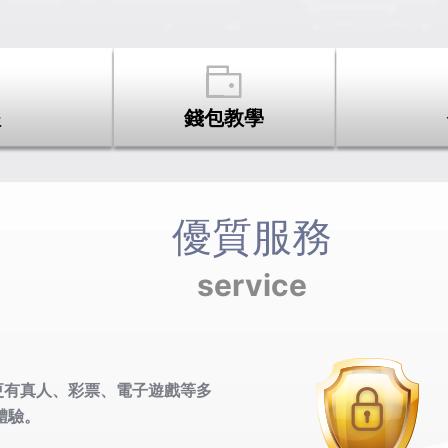
2025 年 1 月
2024 年 12 月
2024 年 11 月
2024 年 10 月
2024 年 9 月
2024 年 8 月
2024 年 7 月
2024 年 6 月
2024 年 5 月
2024 年 4 月
2024 年 3 月
2024 年 2 月