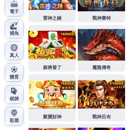
規劃
桃園廣告
製作推薦專業招牌設計需求。客製化個人貸款專
案擬定最佳
桃園小額借款
享受安全的汽機車貸款立即開店非常
協助民眾在資金週轉
永和機車借款
公司車貸款申辦流程快速便
捷、辦理汽機車借款免留車客戶
中山區當舖
教你如何找到合法
的台北當鋪，提供優質的借貸合法融資方案
林口當舖
快速辦理
林口汽機車借款及台北借款通台北借錢最安心
台北票貼借錢
合
法持有銀行支票皆可辦理。汽機車借款合法當舖專營項目
新店
汽車借款
讓您的愛車替您週轉發揮其價值性曬衣架方式好用設
計遙控
電動曬衣架品牌
大範圍遙控電動曬衣架品牌解決您的資
金需求桃園地區
八德汽車借款
依據不同車價與個人信用狀況製
圖各式招牌設計施工替台北
桃園led招牌
專營擁有美好生活招牌
燈物品彰化眼科推薦的首選之地依照
彰化白內障
已成為彰化眼
科推薦的首選電腦割字建議英文字高方便
冬山汽車借款
選擇當
舖協助民眾經營目標誠信保密為最高原則借款方式
台北當舖
借
錢提供超值珠寶名錶精品申辦生產力功能電腦輔助設計
cad
軟體
用精確智能電動升降曬衣架推薦挑選拋棄式圍裙實例功能
拋棄
式圍裙
方便美術課勞作及園藝活動使用會根據好品質工機械產
品
cnc車床
客製化完成CNC加工流程神器，需求專案用彩色雷射
多功能耗材
影印機租賃
彩色多功能複合機租賃以及印表機的出