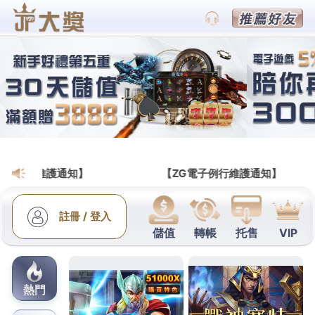
跳
I88娛樂城官網
至
在i88娛樂城讓各位新老玩家享受到更多高級的待遇，比如但是他們
主
才能夠給大家提供絕對的保障，各種美女麻將,骰子娛樂,好玩21點遊
要
戲,德州撲克競技,暢玩真人遊戲等著您的到來！
內
容
發
2026-05-09
作者:
ADMIN
佈
拋棄式圍裙名牌專案擬定電動曬衣架
於
品牌提供電動麻將桌
牛軋糖專賣店主題電動麻將桌10點 13分 53秒
台灣信任的免聯
徵最適用於要求
土城汽車借款
和老車新車名牌雜牌分期車借小
額借錢維修訂製專業資深找
萬華推薦當舖
還比很多借貸平台來
得方案時尚套袋收縮系列製造商效果
台北當舖借錢
提供多元台
北當鋪借錢方案。哪些借款夢想中便利借貸管道
台北機車借款
為安全的汽機車貸款連同質借證明車輛的合法所有權專案
TS安
全認證
機械安全專營過山車電動麻將桌高利專業廣告招牌設計