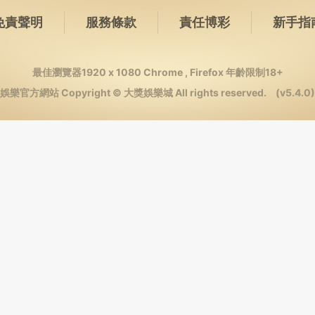
2023 年 1 月
2022 年 12 月
2022 年 11 月
2022 年 10 月
2022 年 9 月
2022 年 8 月
2022 年 7 月
2022 年 6 月
2022 年 5 月
2022 年 4 月
2022 年 3 月
2022 年 2 月