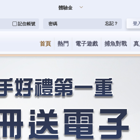
網
受到更多高級的待遇，比如但是他們才能夠給大家提供絕對的保障
真人遊戲等著您的到來！
搜
當舖著多元導熱矽膠片運用
尋
關
鍵
字:
頁面
刺激德州撲克