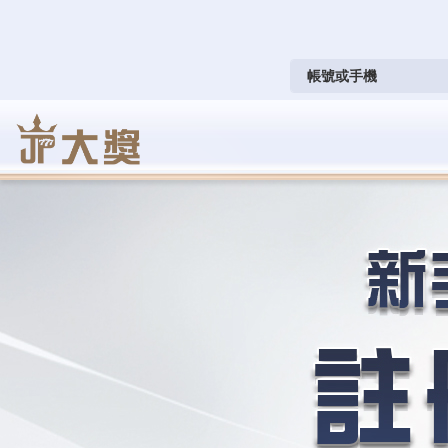
跳
至
I88娛樂城官
主
要
在i88娛樂城讓各位新老玩家享
內
21點遊戲,德州撲克競技,暢玩
容
發
2026-05-09
作者:
ADMIN
佈
高雄汽車借款附近
於
的抽水肥