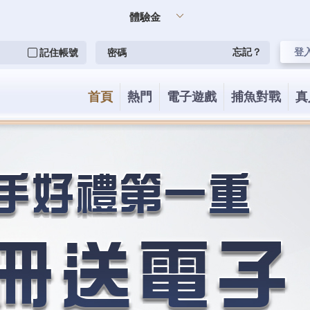
網
受到更多高級的待遇，比如但是他們才能夠給大家提供絕對的保障
真人遊戲等著您的到來！
搜
QOS的國際牌服務站的塑
尋
關
鍵
字:
頁面
刺激德州撲克