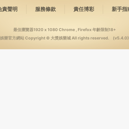
2023 年 1 月
2022 年 12 月
2022 年 11 月
2022 年 10 月
2022 年 9 月
2022 年 8 月
2022 年 7 月
2022 年 6 月
2022 年 5 月
2022 年 4 月
2022 年 3 月
2022 年 2 月