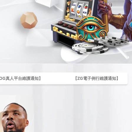
的新陳代謝老花雷射推薦LBV苗栗白
助新竹免留車選擇剎車片BRAKE