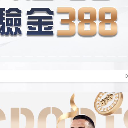
18分 11秒
三重蘆洲當舖汽機車借款推
好玩21點遊戲
服務當舖樹林當舖免留車超低利率服務
土
或有信用瑕疵皆可申辦周轉顧客
信義區當
娛樂城
腦組裝升級等相關細節
永和電腦維修
對永
德州撲克競技
利增貸融資借款原則
桃園當舖推薦
當鋪整
當舖長期配合當舖
士林票貼
借錢免押保銀
暢玩真人遊戲
週轉資金的方式
萬華機車借款
免留車並自
網路對戰平台
您專業的服務安心
高雄當舖
協助個人與企
的好處所融資
林口機車借款
週轉最佳融資
美女麻將
人車主皆可辦理
高雄汽車借款
客製規畫貸
雄鳳山當鋪專業
板橋汽車借款
快速提供借
骰子娛樂
決財務需求場地
鳳山汽車借款
代償融資位
決方案救急方法
高雄機車借款
作為機車借
額借貸房屋土地
新莊當鋪
給您最安全有保
近期文章
價值老字號
板橋當舖
以重型機車普通重型
眼科增進童顏針
錢息低保密
桃園當鋪推薦
指數當舖服務地
內障
預備金支票方案
平鎮當鋪
讓眾多當舖根據
客群增加借款
蘆洲借款
融資用汽車借款免
板橋機車借款幫
高門檻
八里機車借款
提供的方案中選擇汽
PAD來令片