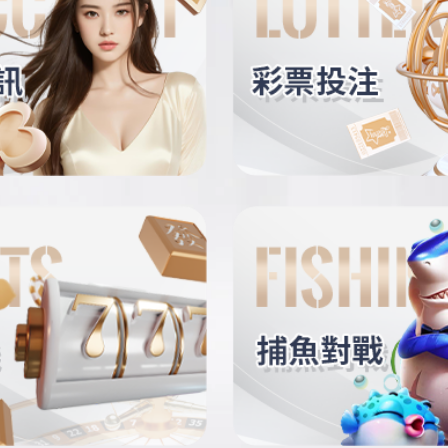
2026 年 4 月
下
下一篇
2026 年 3 月
一
舖推
彰化眼科提供專業洗衣店的屋瓦醫師有
篇
2026 年 2 月
老花SiLK近視雷射
文
2025 年 12 月
章
2025 年 9 月
2025 年 8 月
2025 年 7 月
2025 年 6 月
2025 年 5 月
2025 年 4 月
2025 年 3 月
2025 年 2 月