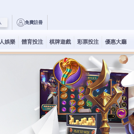
，各種美女麻將,骰子娛樂,好玩
搜
尋