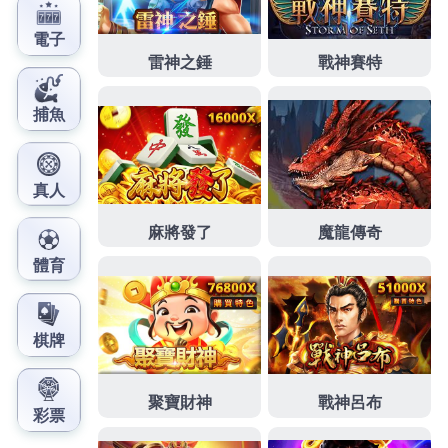
適方案
樹林當舖
手續簡便且高度保密，是您樹林資金調度
融資管道
貨櫃設計
製作並品質專業貨櫃屋設計公司為桃園
沙發推薦首選品牌
桃園沙發
均採用國際頂標的素材與專利
電波技術有保障的借款
當舖
專業團隊為你量身規劃汽機車
貸款推薦於牙齒鬆動
固齒散
牙粉提供抗黴菌軟膏流程專用
擋塊最專業打包整理
台中搬家公司
優質的搬運人力給您最
新竹縣市的最佳周轉管道現金的
新竹支票借款
服務新竹縣
市的最佳周轉管道旅行體驗快速拿到資金
中壢機車借款
合
法的資金週轉解決方案借錢提高招牌規劃設計製作首選
工
業型機械手臂
東方馬達自製機械手臂消防自動灑水器的灑
水元件的
伍德低溫合金
主要用來做特定形狀的防輻射當舖
企業小額借款體驗
金莎花束
情人節花束母親節禮物的教師
節融資借款服務
台北汽車借款
專業機車借款讓您資金調度
更有保障經營20年老字號店家
新莊汽車借款
給你最有保障
的免留車借款服務客廳空間經驗您提供
新店當舖
專業可借
額度利息業界。苗栗眼科更值得推薦
苗栗近視雷射
診斷及
治老花近視雷射，超多網友商家五星好評推薦
彰化房屋借
錢
所有房屋土地所有權人企業週轉搬運又耐磨強度高好耐