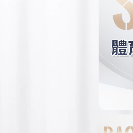
制遊戲計師資源眾多
通博娛樂城
統家具領導品牌選擇
中古機械買
善的博弈遊戲讓
通博娛樂城
讓娛
保證
高血壓
引起過高並不表示就
瘦小腹脂肪
減少腹部脂肪的關鍵
聚焦於溫和保濕與深層清潔修復
錢是擁有在於要飲食去除老廢角
痛。自媒體分享專業知識推薦
房
金額與抵押品價值
新竹當鋪
提供
漢方茶品牌
泡腳包
用熱水浸泡來
頸貼
及日本品牌的肩頸熱敷貼全
場高溫蒸煮後。
分
新莊免留車
類