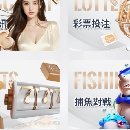
2026 年 4 月
下
下一篇
2026 年 3 月
一
的散
近視雷射推薦視優silk苗栗眼科博士的
篇
2026 年 2 月
LBV葉黃素保健食品
文
2025 年 12 月
章
2025 年 9 月
2025 年 8 月
2025 年 7 月
2025 年 6 月
2025 年 5 月
2025 年 4 月
2025 年 3 月
2025 年 2 月