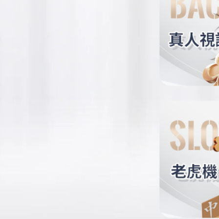
文
上
上一篇
章
一
眼科LPG白內障手術推薦豐胸產品
篇
熱模組免費加盟
導
文
覽
章