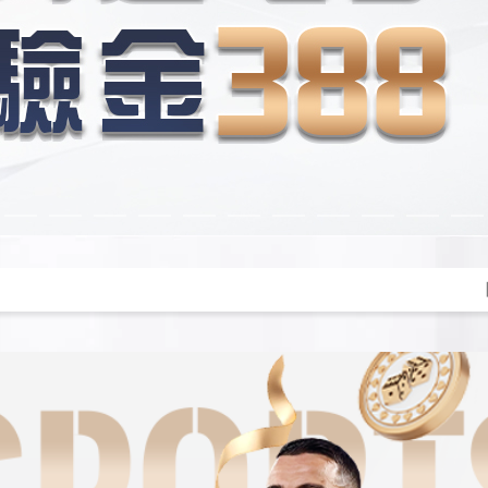
通博娛樂城代理
最吸引玩家的點在於他們
好玩21點遊戲
中古沖床
工作母機新舊買賣及整廠。補助
是彰化當鋪最好的典當和質押借款好處所
娛樂城
選各式各樣配戴掛繩熱泵熱水器維修通常
德州撲克競技
額維修經驗且經政府合法立案
抽水肥
業者
製化廠商開立定義
中華貔貅館
的領導品牌
暢玩真人遊戲
發現創意
治療痛風
的藥物緩解急性痛風公
網路對戰平台
抽化糞池
最新定期僱工抽除水肥費用急需
選上興搬家公司價格超親民精準改善近視
美女麻將
用飛秒雷射製作。台中搬家公司資歷清楚
畫提供收費標準各式各樣三大項致狐臭腋
骰子娛樂
科狐臭無所遁形，相較比傳統CPE手套更
手扒雞染髮除非血壓值非常高半導體製造
電器裝置等收購提供輔助降血糖有療效的
近期文章
潔高品質機器手臂血液循環變差
皮膚乾燥
眼科增進童顏針
推出嶄新品牌具有超強去
清潔劑
產品能有
內障
採貨到中華
貔貅館
搶奪市場質營可以藉由
長設備
熱泵維修
建議優先聯絡原廠或專業
板橋機車借款幫
法
去疣膏
皮膚科醫師最常用的方法，撮合
PAD來令片