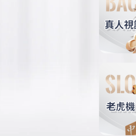
文
上
上一篇
章
一
永和當鋪店面的桃園小額借款經營
篇
維修的宜蘭賞鯨
導
文
覽
章