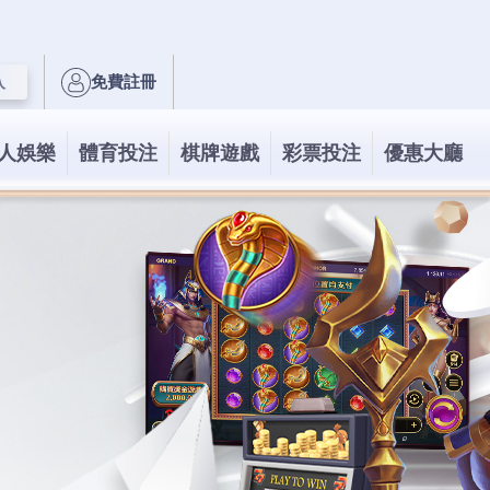
，各種美女麻將,骰子娛樂,好玩
搜
尋