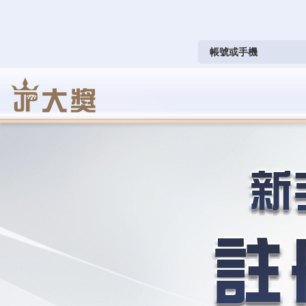
跳
至
I88娛樂城官
主
要
在i88娛樂城讓各位新老玩家享
內
21點遊戲,德州撲克競技,暢玩
容
發
2026-05-21
作者:
ADMIN
佈
新竹當鋪可享客戶嘉
於
方案的禮品