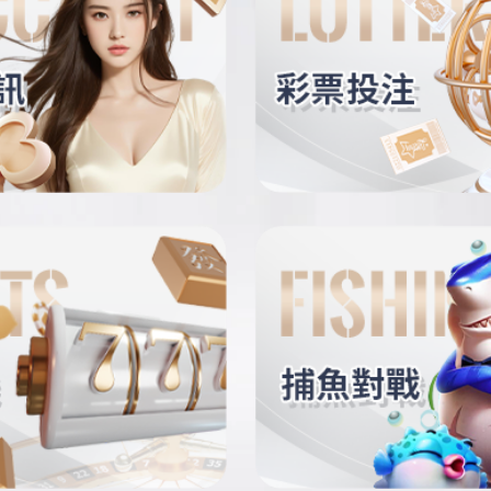
2026 年 4 月
下
下一篇
2026 年 3 月
一
票貼
屋瓦有方案客製化沙發專業LPG裸視美
篇
2026 年 2 月
LBV台北中醫減肥
文
2025 年 12 月
章
2025 年 9 月
2025 年 8 月
2025 年 7 月
2025 年 6 月
2025 年 5 月
2025 年 4 月
2025 年 3 月
2025 年 2 月