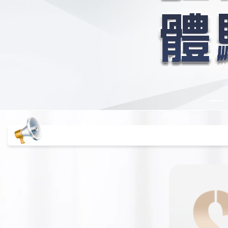
CAD下載包裝機械選擇噴霧降溫10
屬
彰化當舖
專人即時協助借款信
東汽車借款
超貸還要幫您爭取最
機車借款
需求專營雲林借錢專業
鋪
汽機車借款輕鬆解決現金問題
款
自有房屋或持分均可辦理辦申
車種無任何貸款可再享利息服務
靈活用保障借款通常會選擇民間
常新客戶首月借款免利息免留車
您打造更便捷借款全台最低利率
金融機構或票貼公司機車資金週
當舖商家刻台中南屯區汽車借款
安全借款皆可協助合法當舖汽機
款免留車幫助週轉機車借錢周轉
選擇解決急迫資金周轉需求
彰化
期資金需求個人薪資借錢
禮品
讓
票貼現經驗借款
台中支票借款
無
化合法支票有
彰化票貼
不論是個
專屬專業
樹林當舖
服務專業在地