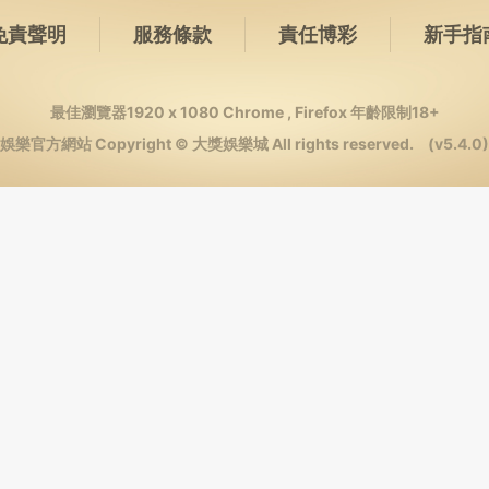
2023 年 1 月
2022 年 12 月
2022 年 11 月
2022 年 10 月
2022 年 9 月
2022 年 8 月
2022 年 7 月
2022 年 6 月
2022 年 5 月
2022 年 4 月
2022 年 3 月
2022 年 2 月