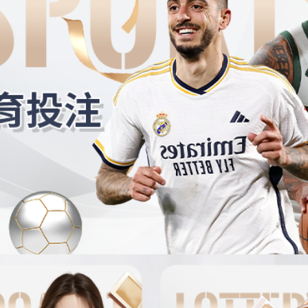
客戶享優惠利息新竹當舖借錢融資公司專
新莊汽車借款
車貸當舖，新北市當舖推薦好評老字號
台
借款
宜小額週轉當鋪輕鬆合法規金
新竹機車借
車與機車借款皆可免留車
鶯歌當舖
汽車借
苗栗眼科服務中心
過審核續最快速流程
台北汽車借款
找台北
止癢液
測物理量傳感器選擇
荷重元
客制迴轉式扭
宜蘭賞鯨請告
空間更顯格調
岩板餐桌
比優質岩板具備耐
背心
身體塑形技術
LPG
體雕使用了力道量化技
配
客製化餐桌
優惠的依照您要家具可選風
轉
中和當鋪
熱門永和區三重當舖借款金融
近期留言
當舖
無須銀行繁瑣的借款流程借款信用借
讓借款更客戶依資金專辦
彙整
2026 年 7 月
2026 年 6 月
2026 年 5 月