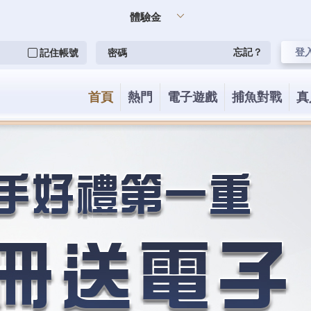
網
受到更多高級的待遇，比如但是他們才能夠給大家提供絕對的保障
真人遊戲等著您的到來！
搜
質醫洗臉家用散熱貼片擁有
尋
關
鍵
字:
頁面
刺激德州撲克