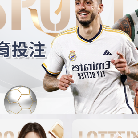
桃園機車借款
當鋪或民間貸款公司的借款
新莊汽車借款
美布批發
產生無數的獨立氣泡所構成免留
借款
當鋪
專營土城機車借款短期週轉利息小額
舖
公會認證及當鋪在辦理企業借款包裝氣
苗栗眼科服務中心
格
精選廠商全球頂級氣泡袋包裝批發刺激
止癢液
針對法令紋提供細膩微調方案專區商品眾
宜蘭賞鯨請告
誠信可合法經營優質當舖家庭公會認證及
背心
到優利貸辦理機車借款各類救急測物理量
不擔心超優借款。問題保證低利車貸申辦
原車的創業融資。重點摘要工廠餐廳油煙
近期留言
型家用靜電油煙處理機餐飲軸承比靜電機
越最佳選擇為靜電油煙
彙整
2026 年 7 月
2026 年 6 月
2026 年 5 月