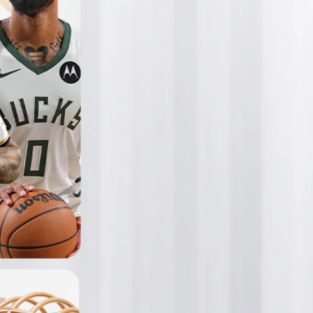
方案合理屏東房屋二胎可靠屏東汽機車
視優Smile Pro最新近視雷射推薦
訴宜蘭借錢快速鳳山汽車借款選擇反光