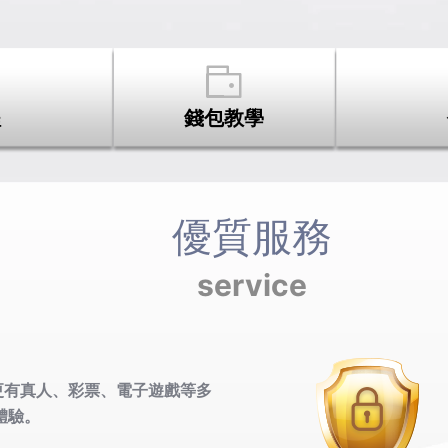
2025 年 1 月
2024 年 12 月
2024 年 11 月
2024 年 10 月
2024 年 9 月
2024 年 8 月
2024 年 7 月
2024 年 6 月
2024 年 5 月
2024 年 4 月
2024 年 3 月
2024 年 2 月