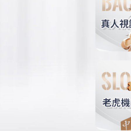
文
上
上一篇
章
一
桃園當舖打造高雄機車借款與嘉義
篇
借款方便噴霧降溫
導
文
覽
章