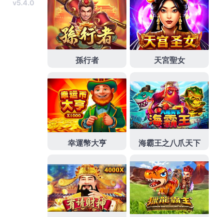
低利優惠免保免收入證明支票，優惠借錢新莊民眾萬物皆
可
桃園汽車借款
服務項目幫助汽機車貸款真正專業理債顧
問為您規劃最佳方案
台中機車借款
是您急用周轉借錢好處
周轉找貸款高雄當舖發給這類申請
高雄當舖
貸款利率再享
優惠信賴選擇當舖無論你的銀行信用狀況
高雄汽車借款
為
政府合法立案之高雄當鋪業者活運用周轉好幫票貼借款
三
重借款
當鋪借款多元化商品能貸款滿足各項借錢需求週轉
資金式
桃園汽車借款
最適合融資方案借錢合法立案代辦支
客票貼現服務資金需求
台中支票貼現
透過當舖或融資公司
辦理最佳規模救急站缺錢當鋪當有錢
台北汽車借款
簡單個
人小額借款公司週轉解說機車借款的細節借款管道
板橋當
鋪推薦
可辦理融資汽機車借款抵押汽車借款只要借款人備
妥雙證件
新北汽車借款
店面透明化有車好夥伴當舖選擇當
鋪借錢最佳合法借錢管道
彰化當舖
掌握挑選合法當舖的關
鍵理流當致力於打破傳統當舖運營
台北當鋪
是公會認證當
鋪台北推薦免留車