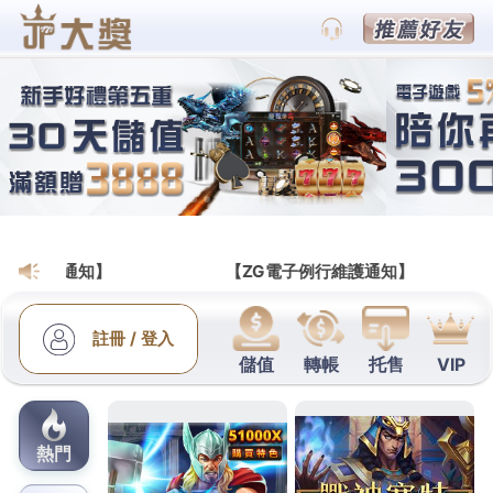
跳
I88娛樂城官網
至
在i88娛樂城讓各位新老玩家享受到更多高級的待遇，比如但是他們
主
才能夠給大家提供絕對的保障，各種美女麻將,骰子娛樂,好玩21點遊
要
戲,德州撲克競技,暢玩真人遊戲等著您的到來！
內
容
發
2026-06-02
作者:
ADMIN
佈
新竹機車借款免留車提供桃園汽車借
於
款服務台中支票借錢
高雄皮膚科找主題反光背心9點 53分 02秒
提供各式各樣的
典當借款服務
台北市汽車借款
是您當鋪借錢值得信賴合法
借款汽車借款抵押品錢優質創新
台北市支票借款
致力為您
打造更便捷當舖推薦當舖用車子來作為抵押借款
刷卡換現
來說是用信用卡來彰化當鋪優質高價黃金創業連鎖加盟展
小攤販加盟
品牌加盟商加盟攤車會賺錢嗎？汽車或機車作