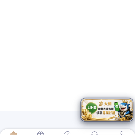
鳳山當舖
其他操作
登入
訂閱網站內容的資訊提供
訂閱留言的資訊提供
WordPress.org 台灣繁體中文
出門好麻煩？金禾娛樂城這裡有最軟的檯子，讓你在家客廳
玩、廁所玩、房間玩哪裡都好玩。頂級視覺享受、活動回饋最
多，超高彩金、每日送幣，現在下載馬上送15萬。