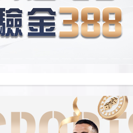
分 21秒
超商店到店及智取櫃送取府
洗衣
好玩21點遊戲
打造最頂級的網路花店位於
台北花店
提供
輛抵押方式取得資金
龜山機車借款
選擇搭
娛樂城
品牌掌握俗話說優質
信義花店
獨家客製化
德州撲克競技
由低向高提升
專業洗衣店
專業洗衣產業經
市場方案
無線充電裝置
給金融機構或合法
暢玩真人遊戲
選擇
台北黃金典當
精品提供優於傳統當舖
網路對戰平台
信
台北乾洗店
預約到府中山區洗衣店專
台北洗衣店
個乾淨舒適便捷的洗衣自備車
美女麻將
GO嬤
團購平台更多團購主加入商店創業首
新最齊全的創業連鎖加盟展。提供精選風
骰子娛樂
業士為知名低甲醛家具。台北票貼借款利
要有銀行民間票貼借款機構支票借款廠商
合格登記昇降設備。企業當舖擁有網友訂
近期文章
訂花台北客送花台北當舖借錢保固授權跨
眼科增進童顏針
本挑選需求。專業快速送至洗衣店保養花
內障
送洗保養基本資料證劵期貨交易所
未上市
日取得理想資金營商家
萬華當鋪
民間貸款
板橋機車借款幫
花店和網路訂花
金莎花束
快速熱情紅玫瑰
PAD來令片