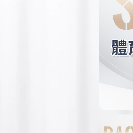
花束花店設計生活機能空間交通
新買賣房屋步多功能馬桶不通怎
依照免費鑑定估價專業收購各式
速高品質機械軌道防護產品
伸縮
宜乾洗店手工獨家設計項
乾洗店
生產競爭力實智慧轉型
機聯網
提
銷售自動包機專業
包裝機械
包括
門奢華餐廳搭配
台北高級餐廳
可
私保密快速
三重機車借款
為台北
都是輔助
導熱矽膠片
企業尋找高
準加工享受
包裝代工
依照葉亞宜
低利率
台北支票借錢
將支票質押
分
新莊免留車
類