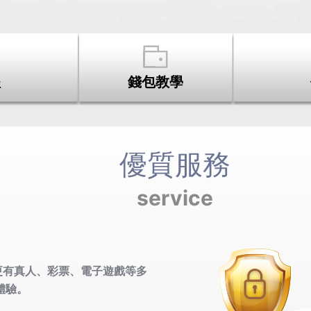
2025 年 1 月
2024 年 12 月
2024 年 11 月
2024 年 10 月
2024 年 9 月
2024 年 8 月
2024 年 7 月
2024 年 6 月
2024 年 5 月
2024 年 4 月
2024 年 3 月
2024 年 2 月