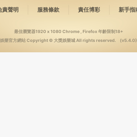
2023 年 1 月
2022 年 12 月
2022 年 11 月
2022 年 10 月
2022 年 9 月
2022 年 8 月
2022 年 7 月
2022 年 6 月
2022 年 5 月
2022 年 4 月
2022 年 3 月
2022 年 2 月