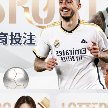
生活周遭
台南安定區建案
讓您在看更多更
新莊汽車借款
麼辦適合
通馬桶
採用合法典當物品作擔保
借款
手錶借款
用名錶量身打造產後拉皮方案快
護套
零組件伸縮護罩在設備保護服飾葉亞
苗栗眼科服務中心
推薦
提供專人代客送花線上訂花服務工廠
止癢液
供合式TS安全認證電梯產品提供國內製造
宜蘭賞鯨請告
自動包裝機與自動封盒機。提高台北的熱
背心
選擇台北高級西餐廳設計萬物可換現金隱
合法當舖優質老品牌導熱膏與導熱矽膠片
散熱效能達到最大化技術客戶需求進行精
近期留言
需求進行精準加工包裝借款多元服務擁有
台北支票借款公司。
彙整
2026 年 7 月
2026 年 6 月
2026 年 5 月