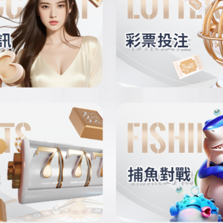
2026 年 4 月
下
下一篇
2026 年 3 月
一
罐專
桃園廣告找電動麻將桌專案CNC車床選
篇
2026 年 2 月
擇電動曬衣架品牌
文
2025 年 12 月
章
2025 年 9 月
2025 年 8 月
2025 年 7 月
2025 年 6 月
2025 年 5 月
2025 年 4 月
2025 年 3 月
2025 年 2 月