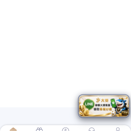
鳳山當舖
其他操作
登入
訂閱網站內容的資訊提供
訂閱留言的資訊提供
WordPress.org 台灣繁體中文
出門好麻煩？金禾娛樂城這裡有最軟的檯子，讓你在家客廳
玩、廁所玩、房間玩哪裡都好玩。頂級視覺享受、活動回饋最
多，超高彩金、每日送幣，現在下載馬上送15萬。