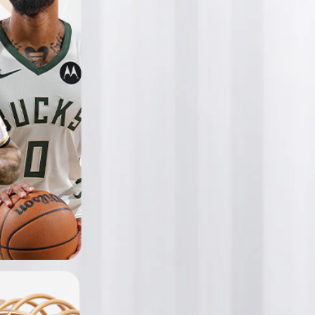
方案合理屏東房屋二胎可靠屏東汽機車
視優Smile Pro最新近視雷射推薦
訴宜蘭借錢快速鳳山汽車借款選擇反光