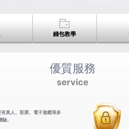
2025 年 1 月
2024 年 12 月
2024 年 11 月
2024 年 10 月
2024 年 9 月
2024 年 8 月
2024 年 7 月
2024 年 6 月
2024 年 5 月
2024 年 4 月
2024 年 3 月
2024 年 2 月