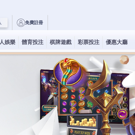
，各種美女麻將,骰子娛樂,好玩
搜
尋