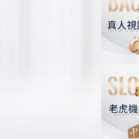
文
上
上一篇
章
一
高雄當舖推薦松山區機車借款最新
篇
區當舖生產cnc車床
導
文
覽
章