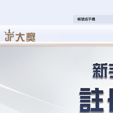
跳
至
I88娛樂城官
主
要
在i88娛樂城讓各位新老玩家享
內
21點遊戲,德州撲克競技,暢玩
容
發
2026-06-12
作者:
ADMIN
佈
平胸手術推薦抽脂
於
械鳳凰電波