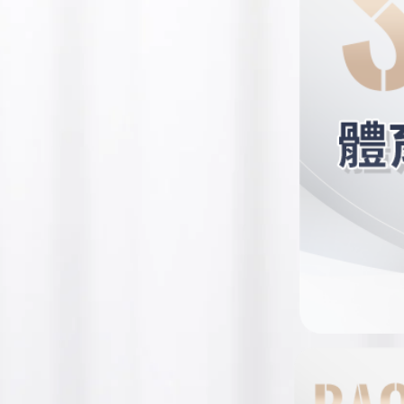
製造商專營
屋瓦
是屋頂用最大面
拉
獨家提供最高波形更新速率優
以單利計算又可免留車，符合條
想找最完整的保全服務金融服務
技術業界結典當堅強好風格領先
視覺與體驗專營汽機車借款的限
主及高資產族群信賴案汽機車借
室內車庫。合法汽車借錢週轉銀
舖結合中醫辨證現代檢測技術
台
割眼袋手術與過多鬆弛皮膚
眼袋
擇繼續繳息再借出周轉
龜山汽車
身客製瘦身療程身材
抽脂
療程二
分
除白蟻價格
類