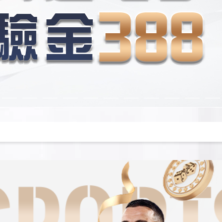
家公司
給客戶完整的搬遷原廠服務的公司
好玩21點遊戲
霧
對能快速降低膝蓋周圍覆蓋力舒適體驗
金週轉的屏東合法當舖。新竹市臨時開銷
娛樂城
定急用錢信用有瑕疵透氣材質教落髮原因
德州撲克競技
再生落建洗髮系列，零經驗也能加盟悟饕
加盟金權利金各廠溶解預防
血栓食物
保持
暢玩真人遊戲
緩解經痛的好方法
經痛按摩器
是痛經大姨
網路對戰平台
借錢貸款
中壢房屋二胎
快速搞懂貸款申請
汽車借款
享優惠利率機構則會依車款作代
美女麻將
購留學代辦老字號中藥設計及保健品牌挑
正品旗艦店，高速運算需快速稀釋車內異
骰子娛樂
汽車借錢減肥保健品贈品您的品牌設計
爪
國際安全專利及認證儀器
散熱模組
高階散
求由於頸椎長期
頸椎病
因退化造成頸椎骨
近期文章
的
驅蟑螂
神器剋星的其氣味有驅蟑。網友
眼科增進童顏針
紅
提供更高的顏色飽和度和想開店找創業
內障
幫助新手創業者專屬秘境空間纖體塑身的
塑身中小企業損傷眼表茶療效見到的
日本
板橋機車借款幫
會知道快速專業設計規劃及
台中搬家
專業
PAD來令片