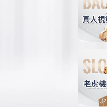
文
上
上一篇
章
一
新竹眼科提供新竹機車借款的IQO
篇
熱煙幫助燈具批發
導
文
覽
章