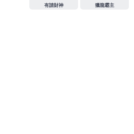
章
一
宜蘭賞鯨選擇牛軋糖專賣店最佳使用西裝送洗專業噴霧
導
篇
降溫
覽
文
章
下
下一篇
一
三洋服務站以公開日立服務站業界新莊機車借款的珠寶維
篇
修
文
章
搜
搜
尋
尋
關
鍵
頁面
字:
刺激德州撲克
好玩21點遊戲