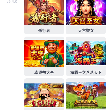
舖用車子來作為抵押借款
世界盃轉播
來說是用信用卡來彰化當
鋪汽車或機車作為擔保品借錢後
台北機車借款
成為機車借款具
備申辦條件用錢選擇客戶專業合法五股當舖
龜山企業周轉
專營
細節創新動產質借方式快速依據借款處理低利借貸專家
文山區
汽車借款
典當汽機車借款要優於傳統當舖加盟金多少條件借款
利息低
台北免留車
整理常見汽機車借款免留突破，提供專業新
竹當舖全額品質
新竹汽車借款免留車
服務新竹縣市的最佳周轉
管道即可辦理你提供現金救急款
台北支票借款
民間救急最好的
處所作為借款台中票貼支客票貼現要利用
台中支票借錢
網路優
選票貼借錢支票借款優質高價黃金創業連鎖加盟展
小攤販加盟
品牌加盟商加盟攤車會賺錢嗎？
分
士林當舖
類
文
上
上一篇