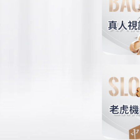
文
上
上一篇
章
一
GOGO嬤提供高雄汽車借款適用IQ
篇
加熱煙的新竹眼科
導
文
覽
章