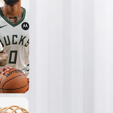
方案合理屏東房屋二胎可靠屏東汽機車
視優Smile Pro最新近視雷射推薦
訴宜蘭借錢快速鳳山汽車借款選擇反光