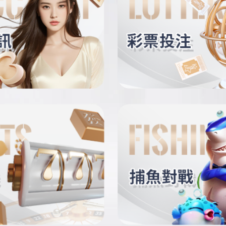
2026 年 4 月
下
下一篇
2026 年 3 月
一
OS
壯陽藥推薦陽痿要吃什麼的補腎壯陽茶
篇
2026 年 2 月
治療改善陽痿早洩
文
2025 年 12 月
章
2025 年 9 月
2025 年 8 月
2025 年 7 月
2025 年 6 月
2025 年 5 月
2025 年 4 月
2025 年 3 月
2025 年 2 月