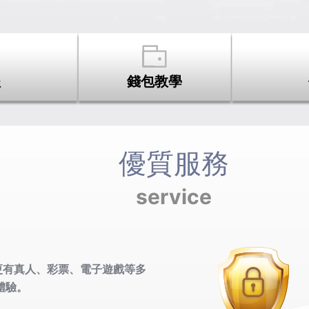
2025 年 1 月
2024 年 12 月
2024 年 11 月
2024 年 10 月
2024 年 9 月
2024 年 8 月
2024 年 7 月
2024 年 6 月
2024 年 5 月
2024 年 4 月
2024 年 3 月
2024 年 2 月