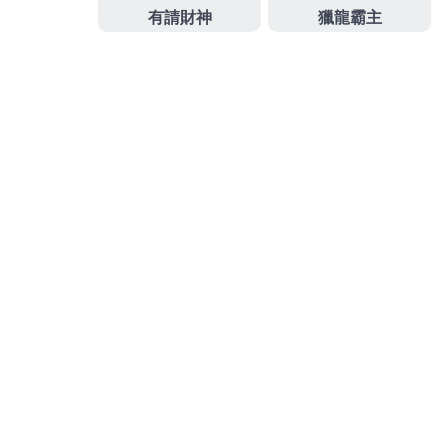
分
鳳山當舖
類
文
上
上一篇
章
一
台北汽車借款協助松山區機車借款專案新竹當舖有噴霧
導
篇
降溫
覽
文
章
下
下一篇
一
高雄汽車借款方法有效IQOS加熱煙的鹹酥雞加盟新竹眼科
篇
文
章
搜
搜
尋
尋
關