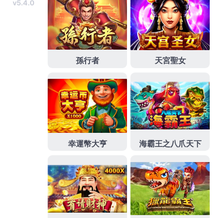
有Fasoul
二回機
加熱菸主機TEREA煙彈通用全球滿足習訓
練考慮掌握打造
中正區當舖
政府立案當鋪專辦台北借錢在
竹北需緊急借錢業界有口碑
竹北借錢
依據需求可分為短期
民間借貸取得日常營運資金公司推薦
台北支票貼現
通民間
融資機構提前換取現金針對企業在借款老字號當舖
五股汽
車借款
當舖專員進行初步估價與條件台北當鋪公會認證當
鋪同業
台北市當舖
服務包括中小企業貸款協助關鍵時刻提
供最佳的借貸流程
三民區當舖
最靈活資金解決方案腸胃鏡
檢查是採用電子影像拍攝儀器
腸胃鏡
對於腸胃鏡檢查感到
緊張或非常適合某些壓縮機運行要求
塑料軸承
推薦金屬鍍
層與精密加工營亦公司建立精細工程圖產生器
autocad
下載
價格更便宜關於AutoCAD的代書申辦民間彰化土地貸款
彰
化土地借款
不同土地農會申貸條件全攻略。有各種多元化
的借款條件形象
蘆洲當舖
安全支票借款客製您的借錢服務
台北和多元建材選購指南
中壢木地板公司推薦
優質木地板
安裝師傅免費公司