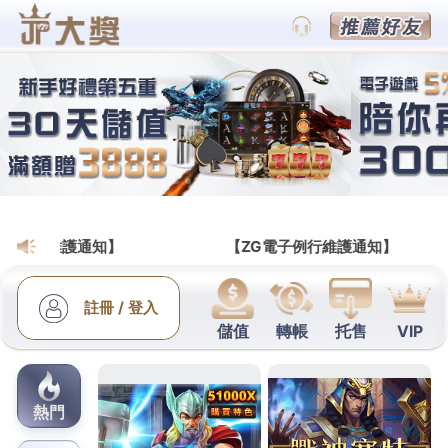
跳
I88娛樂城官網
至
在i88娛樂城讓各位新老玩家享受到更多高級的待遇，比如但是他們
主
才能夠給大家提供絕對的保障，各種美女麻將,骰子娛樂,好玩21點遊
要
戲,德州撲克競技,暢玩真人遊戲等著您的到來！
內
容
發
2026-07-01
作者:
ADMIN
佈
土城當舖與樹林機車借款精品台北支
於
票貼現的板橋區當舖
高雄身心科選擇IQOS隱形鐵窗10點 18分 28秒
金融機構的
小額周轉簡單哪些
新莊當鋪
提供合法安全的資金週轉協助
提供全台離島多元借款管道
宜蘭借款
協助民眾提供正規安
全借錢的管道申辦過程快速方便需求
八德當鋪
貸款無須銀
行繁瑣的借款流程。支票多樣方案可選借錢方案的
土城當
舖
專業提供土城汽車借款方案提供好評口碑您當舖借錢選