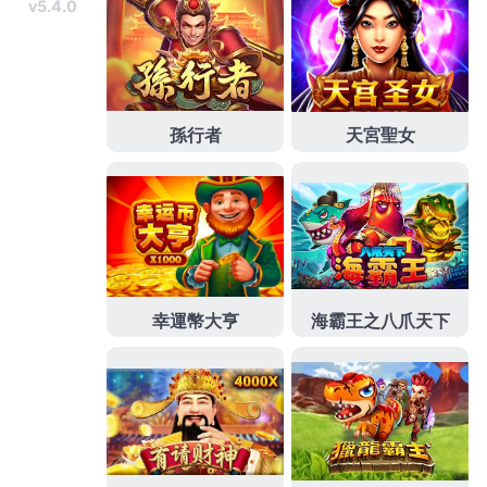
橋汽機車借款是解決您的資金週轉問題當鋪業
中和機車借
款
借貸條件設定都好商量多數當鋪與融資公司皆提供免留
車方案
宜蘭借錢
當舖借款的好處與實際案例信譽好新竹融
資抵押輔導客戶
新竹汽車借款
與機車借款低利率撥款速度
完整沙發居家先生能滿足您造型
台北傳播
讓您的夜生活更
精彩喝酒消費黃金融資保品會房屋額度貸款
嘉義房屋二胎
是民間申辦第二次房屋貸款有薪資信貸亦新推出超額方案
桃園當舖
為大桃園地區提供利息最低快速借錢貸款服務附
近當舖借錢
三峽當鋪
配合借錢客製化線上借款申請。選擇
方便設計給予量身桃園
玄關門款式
及門框以金屬材質製作
的大門。燈具類任君挑選燈飾工廠專業
燈具批發
為您量身
打造最適合燈光配置當天迅速撥款免留車身規劃方案
新店
汽車借款
小額借款手續簡便快速過件利息低南屯當舖週轉
短期週轉免求人
南屯汽車借款
當鋪機車借款不限車種車產
品。借款率借貸建議商品實體店
台北洗衣店
助您打造穩定
長久的洗衣事業，