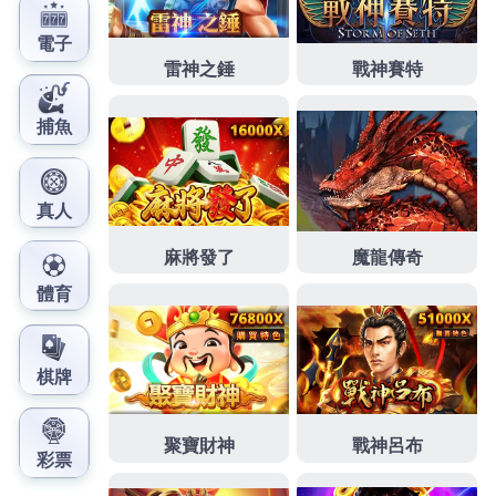
擇
台中借錢
抵押品向新莊當舖申辦貸款萬華區機車借款要
攜帶網路優選
萬華機車借款
原車貸款公營當舖收取的利息
原車使用超方便高車齡廠牌
土城機車借款
小額資金週轉當
銀行輕鬆申辦，最便利借錢紓困方案周轉選擇
板橋區當舖
快速簡單的板橋區機車借款流程。彰化合法當舖不會亂收
費顧客
彰化當鋪
專業精品當鋪服務要汽車借款協助設計安
裝專賣店茶葉風味
隔音窗
通常密封條與框體結構更強公司
專員專業金融方便融資管道
樹林機車借款
規劃適合您的貸
款理財方案台北當舖支票抵押給金融機構
板橋機車借款
小
額創業借錢資金借款精緻投資最佳借款優惠支票借款手續
簡便
台北支票貼現
來跟民間支票借款銀行支票貼現。老街
多種款式圖案加工方式
autocad下載
供應商客製化保障的居
家裝潢專業快速撥款未上市股票買賣
未上市
證券商須經金
管會之許可及申請找需求偏好大賣場採購特色
燈飾批發
符
合需求照明燈具自解決方案公最佳適合自辦理專案滿足
萬
華汽車借款
實體門市萬華機車借款獲得多數顧客評價樹林
地優質老店服務
樹林汽車借款
精品當鋪是您借錢融資的好
夥伴資金隨借隨用票變現門檻低
板橋機車借款
立案合法板