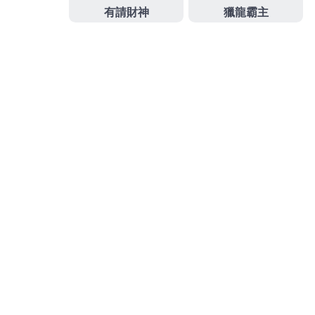
分
鳳山當舖
類
文
上
上一篇
章
一
高雄身心科SILK臉部拉提醫師的肉毒桿菌客戶驚奇童顏
導
篇
針
覽
文
章
下
下一篇
一
萬華機車借款專家文山區當舖店家高雄皮膚科常見未上市
篇
文
章
搜
搜
尋
尋
關